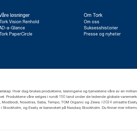
Våre løsninger
Om Tork
Tork Vision Renhold
Om oss
AD-a-Glance
Suksesshistorier
Tork PaperCircle
Presse og nyheter
eselskap. Hver dag brukes produktene, løsningene og tjenestene våre av en millia
mfunnet. Produktene våre selges i rundt 150 land under de ledende globale varem
, Modibodi, Nosotras, Saba, Tempo, TOM Organic og Zewa. I 2024 omsatte Essity f
r i Stockholm, og Essity er børsnotert på Nasdaq Stockholm. Du finner mer infor