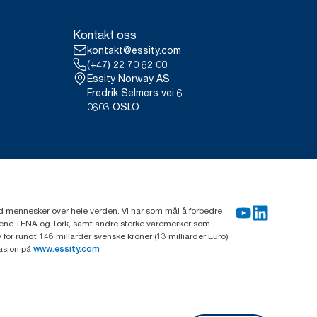
Kontakt oss
kontakt@essity.com
(+47) 22 70 62 00
Essity Norway AS
Fredrik Selmers vei 6
0603 OSLO
rd mennesker over hele verden. Vi har som mål å forbedre
erkene TENA og Tork, samt andre sterke varemerker som
or rundt 146 millarder svenske kroner (13 milliarder Euro)
masjon på
www.essity.com