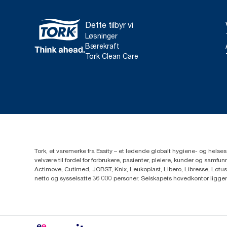
Dette tilbyr vi
Løsninger
Bærekraft
Tork Clean Care
Tork, et varemerke fra Essity – et ledende globalt hygiene- og hels
velvære til fordel for forbrukere, pasienter, pleiere, kunder og sa
Actimove, Cutimed, JOBST, Knix, Leukoplast, Libero, Libresse, Lotus
netto og sysselsatte 36 000 personer. Selskapets hovedkontor ligge