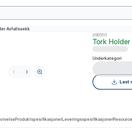
der Avfallssekk
206550
Tork Holder
Underkategori
Last 
rivelse
Produktspesifikasjoner
Leveringsspesifikasjoner
Resourc