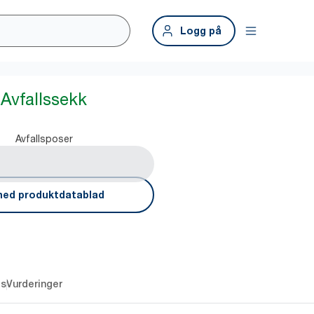
Logg på
 Avfallssekk
Avfallsposer
ned produktdatablad
es
Vurderinger