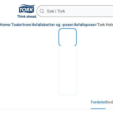
/
/
/
/
Home
Toalettrom
Avfallsbøtter og -poser
Avfallsposer
Tork Hol
1 of 4
Fordeler
Besk