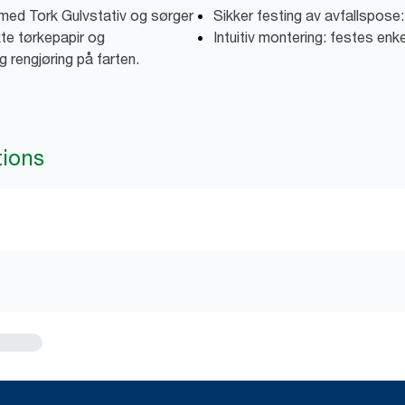
 med Tork Gulvstativ og sørger
Sikker festing av avfallspose: 
kte tørkepapir og
Intuitiv montering: festes enkel
g rengjøring på farten.
tions