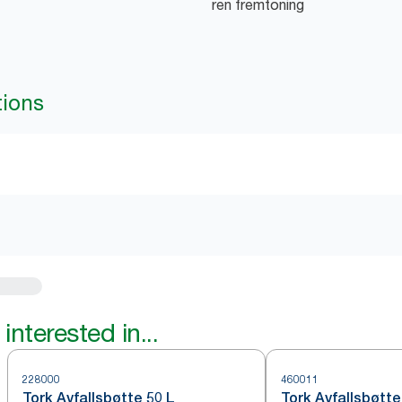
ren fremtoning
tions
interested in...
228000
460011
Tork Avfallsbøtte 50 L
Tork Avfallsbøtte