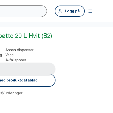
Logg på
bøtte 20 L Hvit (B2)
Annen dispenser
Vegg
ng
Avfallsposer
ned produktdatablad
es
Vurderinger