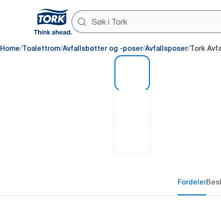
/
/
/
/
Home
Toalettrom
Avfallsbøtter og -poser
Avfallsposer
Tork Avfa
1 of 3
Fordeler
Besk