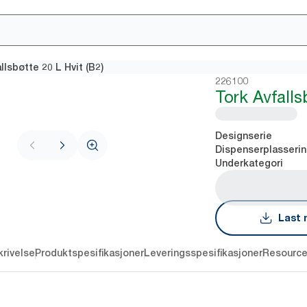
llsbøtte 20 L Hvit (B2)
226100
Tork Avfalls
Designserie
Dispenserplasseri
Underkategori
Last 
rivelse
Produktspesifikasjoner
Leveringsspesifikasjoner
Resourc