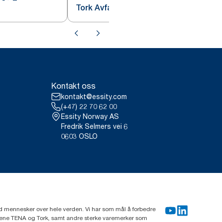
Tork Avfallsbøtte 50 L
Kontakt oss
kontakt@essity.com
(+47) 22 70 62 00
Essity Norway AS
Fredrik Selmers vei 6
0603 OSLO
rd mennesker over hele verden. Vi har som mål å forbedre
erkene TENA og Tork, samt andre sterke varemerker som