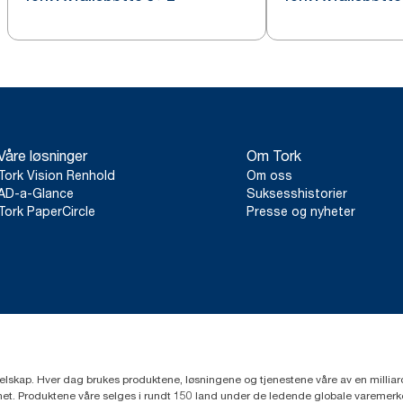
Våre løsninger
Om Tork
Tork Vision Renhold
Om oss
AD-a-Glance
Suksesshistorier
Tork PaperCircle
Presse og nyheter
eselskap. Hver dag brukes produktene, løsningene og tjenestene våre av en millia
mfunnet. Produktene våre selges i rundt 150 land under de ledende globale varem