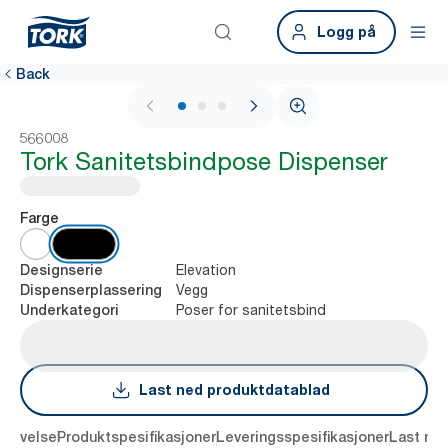
Logg på
Back
1 / 3
566008
Tork Sanitetsbindpose Dispenser
Farge
Elevation
Designserie
Vegg
Dispenserplassering
Poser for sanitetsbind
Underkategori
Last ned produktdatablad
krivelse
Produktspesifikasjoner
Leveringsspesifikasjoner
Last ne