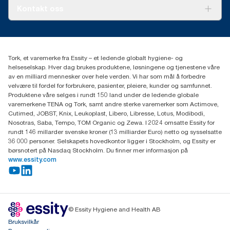
Tork PaperCircle
Om oss
Kontakt oss
Suksesshistorier
Presse og nyheter
kontakt@essity.com
(+47) 22 70 62 00
Essity Norway AS
Tork, et varemerke fra Essity – et ledende globalt hygiene- og
Fredrik Selmers vei 6
helseselskap. Hver dag brukes produktene, løsningene og tjenestene våre
0603 OSLO
av en milliard mennesker over hele verden. Vi har som mål å forbedre
velvære til fordel for forbrukere, pasienter, pleiere, kunder og samfunnet.
Produktene våre selges i rundt 150 land under de ledende globale
varemerkene TENA og Tork, samt andre sterke varemerker som Actimove,
Cutimed, JOBST, Knix, Leukoplast, Libero, Libresse, Lotus, Modibodi,
Nosotras, Saba, Tempo, TOM Organic og Zewa. I 2024 omsatte Essity for
rundt 146 millarder svenske kroner (13 milliarder Euro) netto og sysselsatte
36 000 personer. Selskapets hovedkontor ligger i Stockholm, og Essity er
børsnotert på Nasdaq Stockholm. Du finner mer informasjon på
www.essity.com
© Essity Hygiene and Health AB
Bruksvilkår