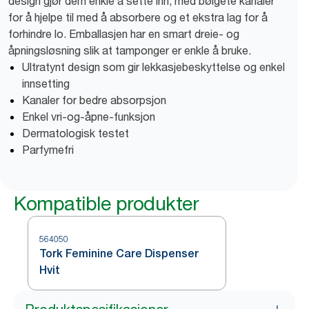
design gjør dem enkle å sette inn, med bølgete kanaler
for å hjelpe til med å absorbere og et ekstra lag for å
forhindre lo. Emballasjen har en smart dreie- og
åpningsløsning slik at tamponger er enkle å bruke.
Ultratynt design som gir lekkasjebeskyttelse og enkel
innsetting
Kanaler for bedre absorpsjon
Enkel vri-og-åpne-funksjon
Dermatologisk testet
Parfymefri
Kompatible produkter
564050
Tork Feminine Care Dispenser
Hvit