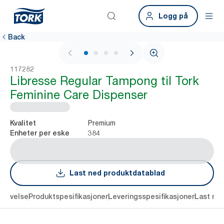
Logg på
Back
1 / 4
117282
Libresse Regular Tampong til Tork
Feminine Care Dispenser
Premium
Kvalitet
384
Enheter per eske
Last ned produktdatablad
krivelse
Produktspesifikasjoner
Leveringsspesifikasjoner
Last ne