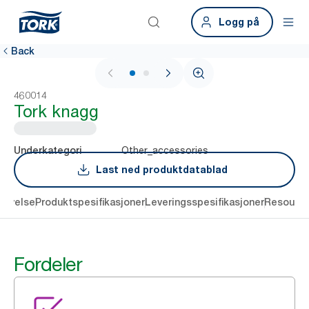
Logg på
Back
1 / 2
460014
Tork knagg
Other_accessories
Underkategori
Last ned produktdatablad
rivelse
Produktspesifikasjoner
Leveringsspesifikasjoner
Resourc
Fordeler