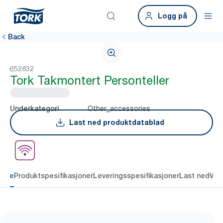
Logg på
Back
652832
Tork Takmontert Personteller
Other_accessories
Underkategori
Last ned produktdatablad
else
Produktspesifikasjoner
Leveringsspesifikasjoner
Last ned
Vur