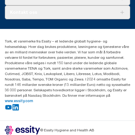
AD-a-Glance
Tork PaperCircle
Om oss
Kontakt oss
Suksesshistorier
Presse og nyheter
kontakt@essity.com
(+47) 22 70 62 00
Essity Norway AS
Tork, et varemerke fra Essity – et ledende globalt hygiene- og
Fredrik Selmers vei 6
helseselskap. Hver dag brukes produktene, løsningene og tjenestene våre
0603 OSLO
av en milliard mennesker over hele verden. Vi har som mål å forbedre
velvære til fordel for forbrukere, pasienter, pleiere, kunder og samfunnet.
Produktene våre selges i rundt 150 land under de ledende globale
varemerkene TENA og Tork, samt andre sterke varemerker som Actimove,
Cutimed, JOBST, Knix, Leukoplast, Libero, Libresse, Lotus, Modibodi,
Nosotras, Saba, Tempo, TOM Organic og Zewa. I 2024 omsatte Essity for
rundt 146 millarder svenske kroner (13 milliarder Euro) netto og sysselsatte
36 000 personer. Selskapets hovedkontor ligger i Stockholm, og Essity er
børsnotert på Nasdaq Stockholm. Du finner mer informasjon på
www.essity.com
© Essity Hygiene and Health AB