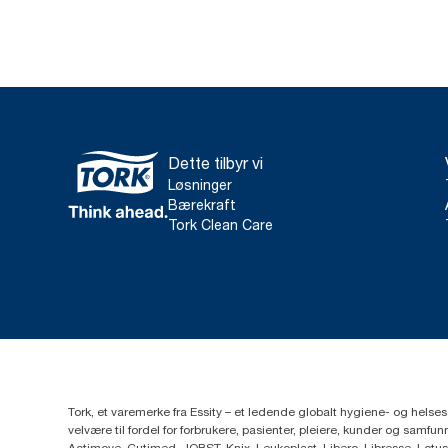
Dette tilbyr vi
Løsninger
Bærekraft
Tork Clean Care
Tork, et varemerke fra Essity – et ledende globalt hygiene- og hels
velvære til fordel for forbrukere, pasienter, pleiere, kunder og sa
Actimove, Cutimed, JOBST, Knix, Leukoplast, Libero, Libresse, Lotus