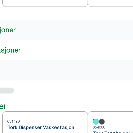
joner
asjoner
er
651420
Tork Dispenser Vaskestasjon
654000