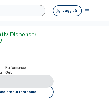
Logg på
ativ Dispenser
W1
Performance
Gulv
ng
ned produktdatablad