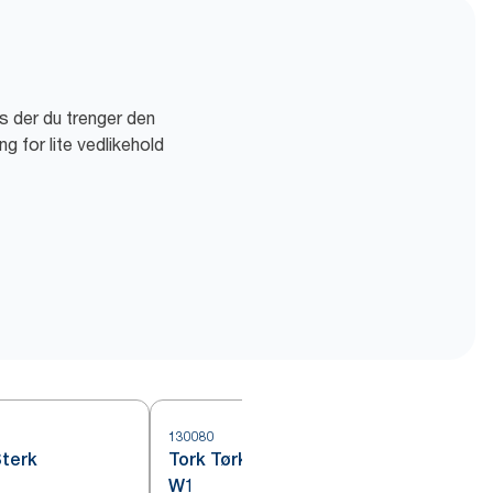
s der du trenger den
g for lite vedlikehold
130080
4
Sterk
Tork Tørkepapir Ekstra Sterk Blå
W1