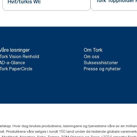
Tork Toppholder H
Hvit/turkis W6
Våre løsninger
Om Tork
Tork Vision Renhold
Om oss
AD-a-Glance
Suksesshistorier
Tork PaperCircle
Presse og nyheter
eselskap. Hver dag brukes produktene, løsningene og tjenestene våre av en millia
mfunnet. Produktene våre selges i rundt 150 land under de ledende globale varem
, Modibodi, Nosotras, Saba, Tempo, TOM Organic og Zewa. I 2024 omsatte Essity f