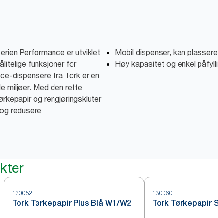
erien Performance er utviklet
Mobil dispenser, kan plassere
ålitelige funksjoner for
Høy kapasitet og enkel påfyllin
nce-dispensere fra Tork er en
e miljøer. Med den rette
rkepapir og rengjøringskluter
 og redusere
kter
130052
130060
Tork Tørkepapir Plus Blå W1/W2
Tork Tørkepapir 