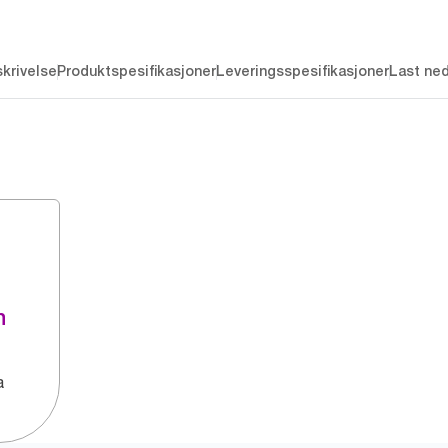
krivelse
Produktspesifikasjoner
Leveringsspesifikasjoner
Last ne
n
a