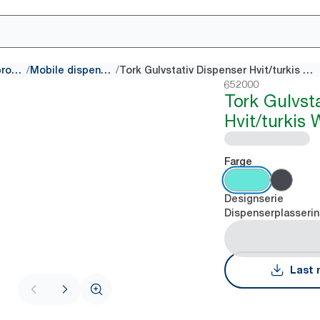
/
/
Dispensere for tørke- og rengjøringsprodukter
Mobile dispensere
Tork Gulvstativ Dispenser Hvit/turkis W1
652000
Tork Gulvst
Hvit/turkis 
Farge
Designserie
Dispenserplasseri
Last 