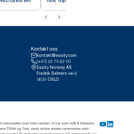
vit/turkis W4
Tork Toppholder Rød/sort W4
Kontakt oss
kontakt@essity.com
(+47) 22 70 62 00
Essity Norway AS
Fredrik Selmers vei 6
0603 OSLO
rd mennesker over hele verden. Vi har som mål å forbedre
erkene TENA og Tork, samt andre sterke varemerker som
or rundt 146 millarder svenske kroner (13 milliarder Euro)