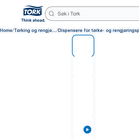
/
/
Home
Tørking og rengjøring
1 of 9