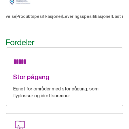
krivelse
Produktspesifikasjoner
Leveringsspesifikasjoner
Last ne
Fordeler
Stor pågang
Egnet for områder med stor pågang, som
flyplasser og idrettsarenaer.