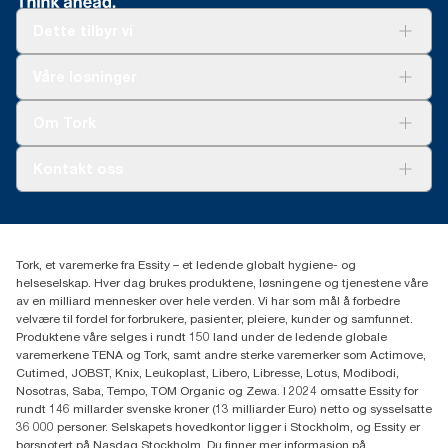
per ark og basert på tredjepartsvurderte livsløpsvurderinger
(LCA) som dekker alle refilltyper. Ettersom disse dataene gir et
Dette tilbyr vi
gjennomsnitt per system, er de ikke ment å brukes i
bærekraftrapportering for spesifikke varer og spesifikt forbruk.
Løsninger
Våre løsninger
Bærekraft
Tork Clean Care
Tork Vision Renhold
Om Tork
AD-a-Glance
Tork PaperCircle
Om oss
Kontakt oss
Suksesshistorier
Presse og nyheter
kontakt@essity.com
(+47) 22 70 62 00
Essity Norway AS
Tork, et varemerke fra Essity – et ledende globalt hygiene- og
Fredrik Selmers vei 6
helseselskap. Hver dag brukes produktene, løsningene og tjenestene våre
0603 OSLO
av en milliard mennesker over hele verden. Vi har som mål å forbedre
velvære til fordel for forbrukere, pasienter, pleiere, kunder og samfunnet.
Produktene våre selges i rundt 150 land under de ledende globale
varemerkene TENA og Tork, samt andre sterke varemerker som Actimove,
Cutimed, JOBST, Knix, Leukoplast, Libero, Libresse, Lotus, Modibodi,
Nosotras, Saba, Tempo, TOM Organic og Zewa. I 2024 omsatte Essity for
rundt 146 millarder svenske kroner (13 milliarder Euro) netto og sysselsatte
36 000 personer. Selskapets hovedkontor ligger i Stockholm, og Essity er
børsnotert på Nasdaq Stockholm. Du finner mer informasjon på