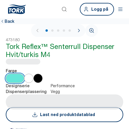
Logg på
Back
1 / 9
473180
Tork Reflex™ Senterrull Dispenser
Hvit/turkis M4
Farge
Performance
Designserie
Vegg
Dispenserplassering
Last ned produktdatablad