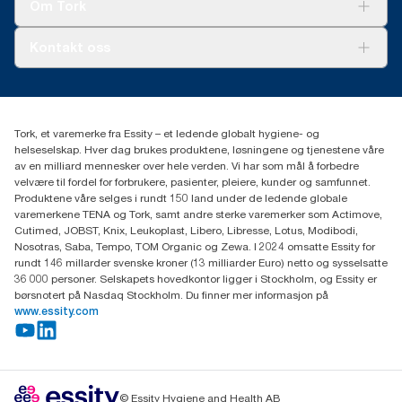
Tork Vision Renhold
Om Tork
AD-a-Glance
Tork PaperCircle
Om oss
Kontakt oss
Suksesshistorier
Presse og nyheter
kontakt@essity.com
(+47) 22 70 62 00
Essity Norway AS
Tork, et varemerke fra Essity – et ledende globalt hygiene- og
Fredrik Selmers vei 6
helseselskap. Hver dag brukes produktene, løsningene og tjenestene våre
0603 OSLO
av en milliard mennesker over hele verden. Vi har som mål å forbedre
velvære til fordel for forbrukere, pasienter, pleiere, kunder og samfunnet.
Produktene våre selges i rundt 150 land under de ledende globale
varemerkene TENA og Tork, samt andre sterke varemerker som Actimove,
Cutimed, JOBST, Knix, Leukoplast, Libero, Libresse, Lotus, Modibodi,
Nosotras, Saba, Tempo, TOM Organic og Zewa. I 2024 omsatte Essity for
rundt 146 millarder svenske kroner (13 milliarder Euro) netto og sysselsatte
36 000 personer. Selskapets hovedkontor ligger i Stockholm, og Essity er
børsnotert på Nasdaq Stockholm. Du finner mer informasjon på
www.essity.com
© Essity Hygiene and Health AB