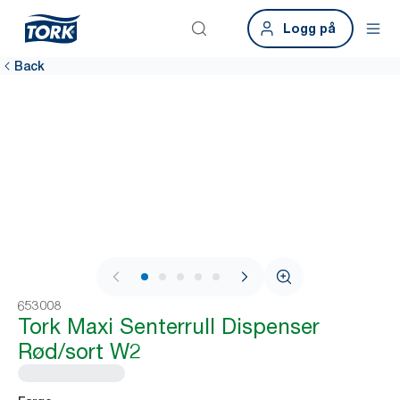
Logg på
Back
1 / 9
653008
Tork Maxi Senterrull Dispenser
Rød/sort W2