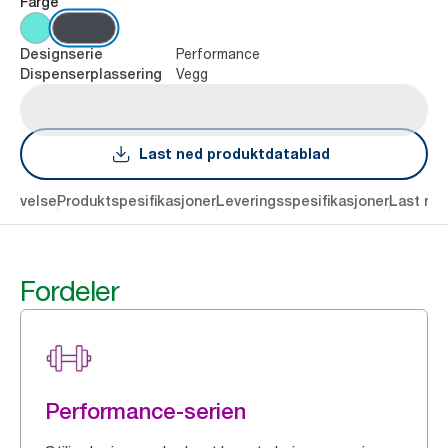
Farge
Performance
Designserie
Vegg
Dispenserplassering
Last ned produktdatablad
krivelse
Produktspesifikasjoner
Leveringsspesifikasjoner
Last ne
Fordeler
Performance-serien