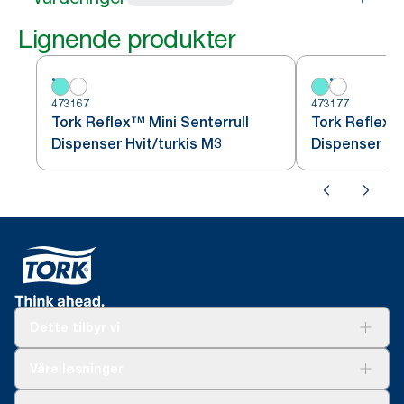
Lignende produkter
473167
473177
Tork Reflex™ Mini Senterrull
Tork Reflex™ 
Dispenser Hvit/turkis M3
Dispenser Hv
Dette tilbyr vi
Løsninger
Våre løsninger
Bærekraft
Tork Clean Care