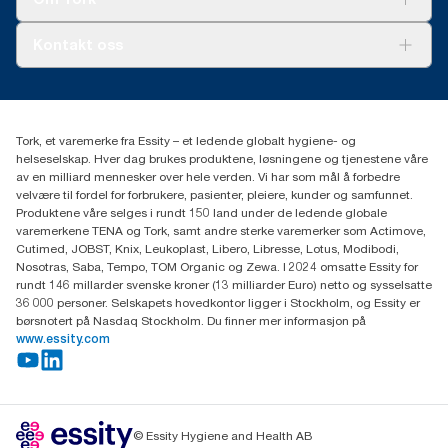
AD-a-Glance
Tork PaperCircle
*
Paneltest utført av det svenske forskningsinstituttet Swerea i
Om oss
Kontakt oss
2014. Leiekluter, bomullsfiller og blandede filler ble
Suksesshistorier
sammenlignet med Tork Rengjøringsklut Ekstra Sterk.
Presse og nyheter
kontakt@essity.com
**
De paneltest werd uitgevoerd door het Swerea Research
(+47) 22 70 62 00
Institute, Zweden, 2014. Huurdoeken, katoenen en gemengde
Essity Norway AS
vodden werden vergeleken met Tork Heavy-Duty
Tork, et varemerke fra Essity – et ledende globalt hygiene- og
Fredrik Selmers vei 6
Reinigingsdoeken
helseselskap. Hver dag brukes produktene, løsningene og tjenestene våre
0603 OSLO
av en milliard mennesker over hele verden. Vi har som mål å forbedre
velvære til fordel for forbrukere, pasienter, pleiere, kunder og samfunnet.
Produktene våre selges i rundt 150 land under de ledende globale
varemerkene TENA og Tork, samt andre sterke varemerker som Actimove,
Cutimed, JOBST, Knix, Leukoplast, Libero, Libresse, Lotus, Modibodi,
Nosotras, Saba, Tempo, TOM Organic og Zewa. I 2024 omsatte Essity for
rundt 146 millarder svenske kroner (13 milliarder Euro) netto og sysselsatte
36 000 personer. Selskapets hovedkontor ligger i Stockholm, og Essity er
børsnotert på Nasdaq Stockholm. Du finner mer informasjon på
www.essity.com
© Essity Hygiene and Health AB