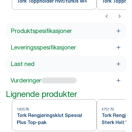
Tork Toppholder Hvit/turkis W4
Tork Topphol
Produktspesifikasjoner
Leveringsspesifikasjoner
Last ned
Vurderinger
Lignende produkter
190578
473179
Tork Rengjøringsklut Spesial
Tork Rengjør
Plus Top-pak
Sterk Hvit W