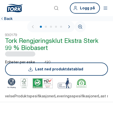
Logg på
Back
1 / 5
930179
Tork Rengjøringsklut Ekstra Sterk
99 % Biobasert
420
Enheter per eske
Last ned produktdatablad
krivelse
Produktspesifikasjoner
Leveringsspesifikasjoner
Last ne