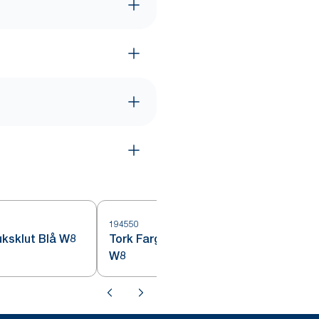
194550
1
uksklut Blå W8
Tork Farget Allbruksklut Grønn
W8