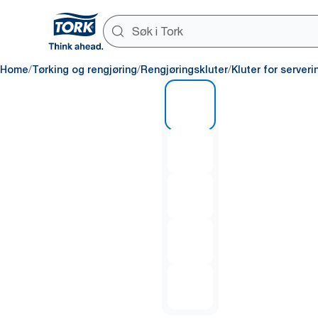
/
/
/
Home
Tørking og rengjøring
Rengjøringskluter
Kluter for server
1 of 5