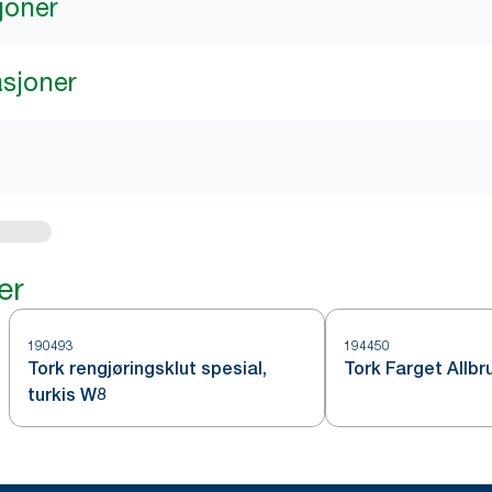
joner
asjoner
er
190493
194450
Tork rengjøringsklut spesial,
Tork Farget Allbr
turkis W8