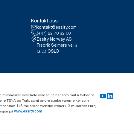
Kontakt oss
kontakt@essity.com
(+47) 22 70 62 00
Essity Norway AS
Fredrik Selmers vei 6
0603 OSLO
rd mennesker over hele verden. Vi har som mål å forbedre
erkene TENA og Tork, samt andre sterke varemerker som
or rundt 146 millarder svenske kroner (13 milliarder Euro)
masjon på
www.essity.com