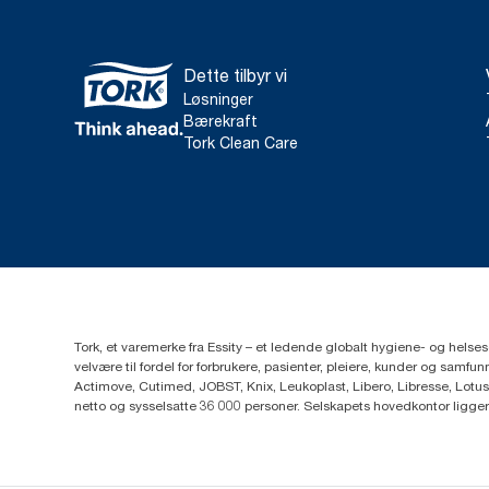
Dette tilbyr vi
Løsninger
Bærekraft
Tork Clean Care
Tork, et varemerke fra Essity – et ledende globalt hygiene- og hels
velvære til fordel for forbrukere, pasienter, pleiere, kunder og sa
Actimove, Cutimed, JOBST, Knix, Leukoplast, Libero, Libresse, Lotus
netto og sysselsatte 36 000 personer. Selskapets hovedkontor ligge