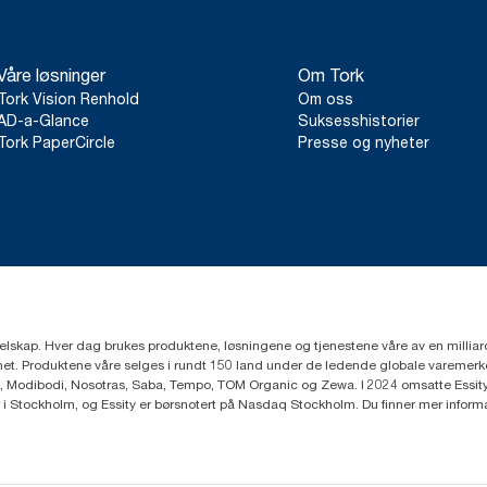
Våre løsninger
Om Tork
Tork Vision Renhold
Om oss
AD-a-Glance
Suksesshistorier
Tork PaperCircle
Presse og nyheter
eselskap. Hver dag brukes produktene, løsningene og tjenestene våre av en millia
mfunnet. Produktene våre selges i rundt 150 land under de ledende globale varem
, Modibodi, Nosotras, Saba, Tempo, TOM Organic og Zewa. I 2024 omsatte Essity f
r i Stockholm, og Essity er børsnotert på Nasdaq Stockholm. Du finner mer infor