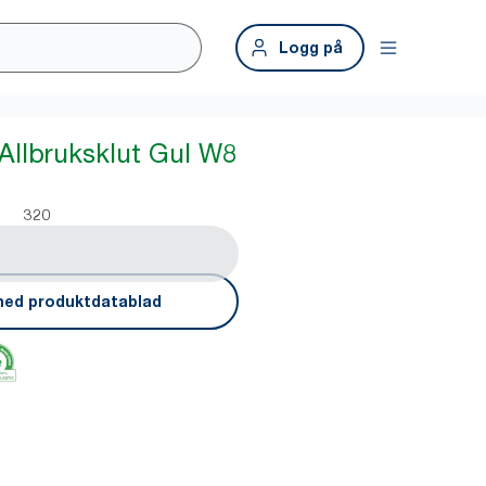
Logg på
 Allbruksklut Gul W8
320
ned produktdatablad