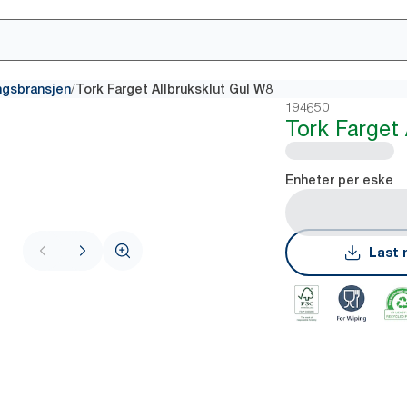
/
ingsbransjen
Tork Farget Allbruksklut Gul W8
194650
Tork Farget
Enheter per eske
Last 