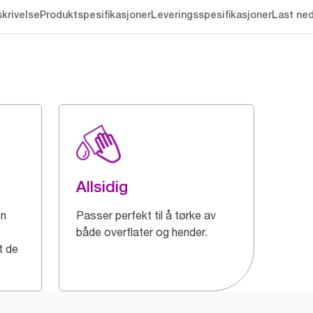
krivelse
Produktspesifikasjoner
Leveringsspesifikasjoner
Last ne
Allsidig
en
Passer perfekt til å tørke av
både overflater og hender.
t de