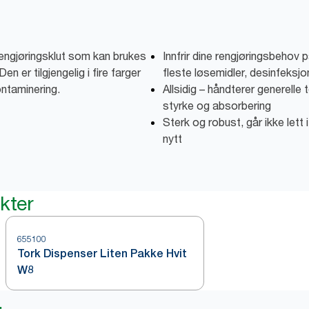
engjøringsklut som kan brukes
Innfrir dine rengjøringsbehov
en er tilgjengelig i fire farger
fleste løsemidler, desinfeksjo
ontaminering.
Allsidig – håndterer generell
styrke og absorbering
Sterk og robust, går ikke lett
nytt
kter
655100
Tork Dispenser Liten Pakke Hvit
W8