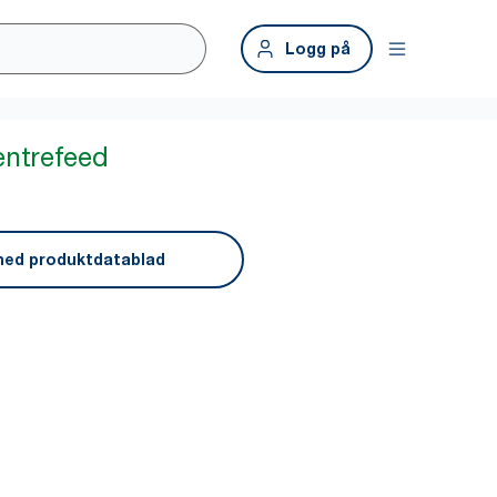
Logg på
entrefeed
ned produktdatablad