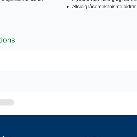
Allsidig låsemekanisme bidrar t
tions