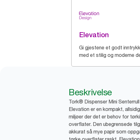
Elevation
Gi gjestene et godt inntryk
med et stilig og moderne d
Beskrivelse
Tork® Dispenser Mini Senterrull
Elevation er en kompakt, allsidig
miljøer der det er behov for tør
overflater. Den ubegrensede tilg
akkurat så mye papir som oppgav
tørke overflater raskt. Elevatio