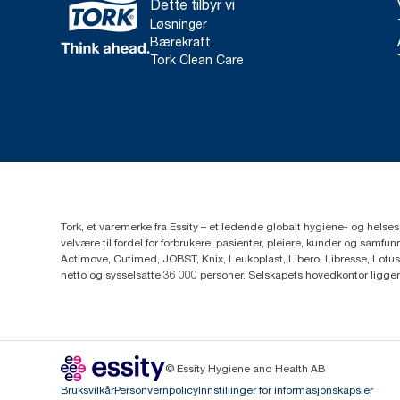
Dette tilbyr vi
Løsninger
Bærekraft
Tork Clean Care
Tork, et varemerke fra Essity – et ledende globalt hygiene- og hels
velvære til fordel for forbrukere, pasienter, pleiere, kunder og sa
Actimove, Cutimed, JOBST, Knix, Leukoplast, Libero, Libresse, Lotus
netto og sysselsatte 36 000 personer. Selskapets hovedkontor ligge
© Essity Hygiene and Health AB
Bruksvilkår
Personvernpolicy
Innstillinger for informasjonskapsler