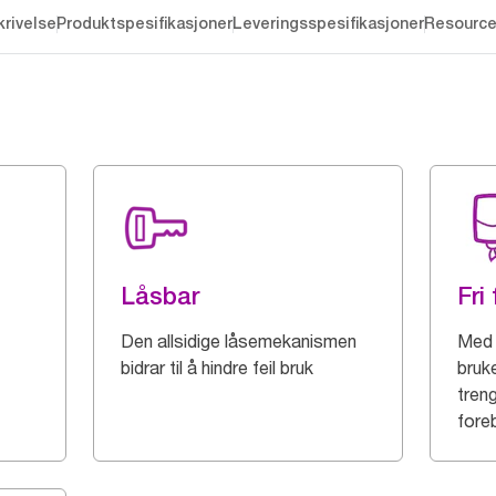
rivelse
Produktspesifikasjoner
Leveringsspesifikasjoner
Resourc
Låsbar
Fri 
Den allsidige låsemekanismen
Med 
bidrar til å hindre feil bruk
bruk
treng
fore