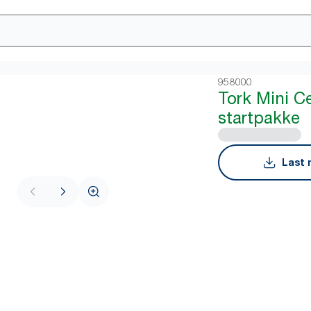
958000
Tork Mini C
startpakke
Last 