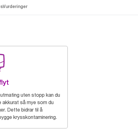
es
Vurderinger
flyt
utmating uten stopp kan du
e akkurat så mye som du
er. Dette bidrar til å
bygge krysskontaminering.