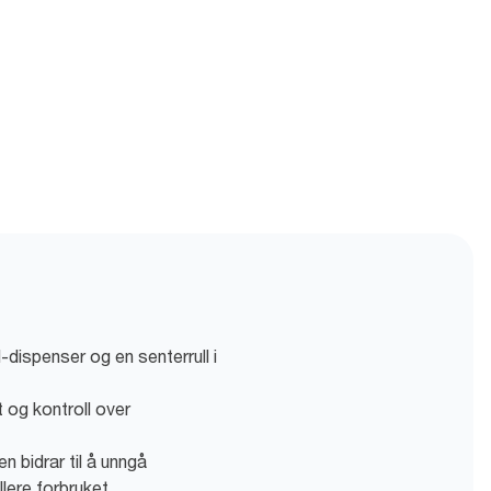
-dispenser og en senterrull i
et og kontroll over
 bidrar til å unngå
lere forbruket.