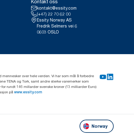
Kontakt oss
kontakt@essity.com
(+47) 22 70 62 00
Essity Norway AS
Fredrik Selmers vei 6
0603 OSLO
rd mennesker over hele verden. Vi har som mål å forbedre
erkene TENA og Tork, samt andre sterke varemerker som
or rundt 146 millarder svenske kroner (13 milliarder Euro)
masjon på
www.essity.com
Norway