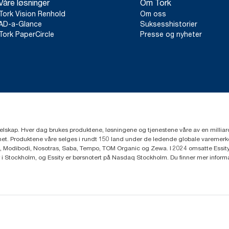
Våre løsninger
Om Tork
Tork Vision Renhold
Om oss
AD-a-Glance
Suksesshistorier
Tork PaperCircle
Presse og nyheter
eselskap. Hver dag brukes produktene, løsningene og tjenestene våre av en millia
mfunnet. Produktene våre selges i rundt 150 land under de ledende globale varem
, Modibodi, Nosotras, Saba, Tempo, TOM Organic og Zewa. I 2024 omsatte Essity f
r i Stockholm, og Essity er børsnotert på Nasdaq Stockholm. Du finner mer infor