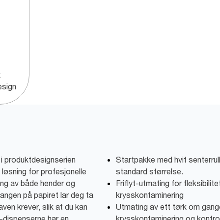
k
esign
 i produktdesignserien
Startpakke med hvit senterrull
 løsning for profesjonelle
standard størrelse.
king av både hender og
Friflyt-utmating for fleksibilit
angen på papiret lar deg ta
krysskontaminering
en krever, slik at du kan
Utmating av ett tørk om gangen
n-dispenserne har en
krysskontaminering og kontrol