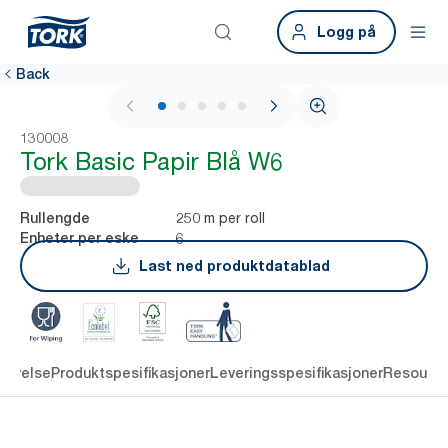
Logg på
Back
1 / 5
130008
Tork Basic Papir Blå W6
250 m per roll
Rullengde
6
Enheter per eske
Last ned produktdatablad
rivelse
Produktspesifikasjoner
Leveringsspesifikasjoner
Resourc