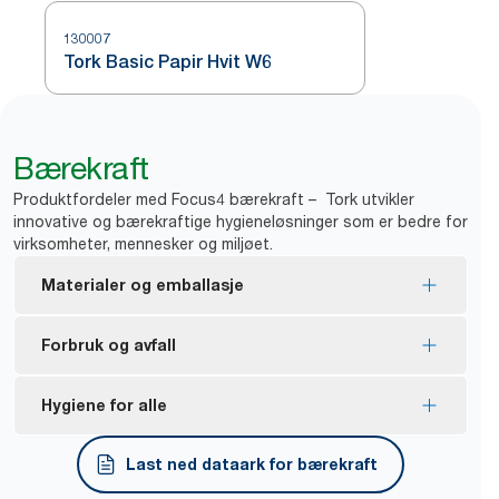
130007
Tork Basic Papir Hvit W6
Bærekraft
Produktfordeler med Focus4 bærekraft – Tork utvikler
innovative og bærekraftige hygieneløsninger som er bedre for
virksomheter, mennesker og miljøet.
Materialer og emballasje
De fleste produktene er FSC-merkede og laget av
Forbruk og avfall
*
fibre fra bærekraftige kilder.
De fleste produktene er EU Ecolabel-sertifiserte
Sprutsikkert deksel beskytter refillene mot skitt og
Hygiene for alle
og har lav miljøpåvirkning gjennom hele
reduserer svinn ved tilsmussing.
**
livssyklusen.
Utmating av ett tørk om gangen reduserer
Egnet for kortvarig kontakt med mat, bekreftet av
Last ned dataark for bærekraft
forbruket.
en tredjepart.
*
Se sertifiseringer og påstander om de ulike produktene i