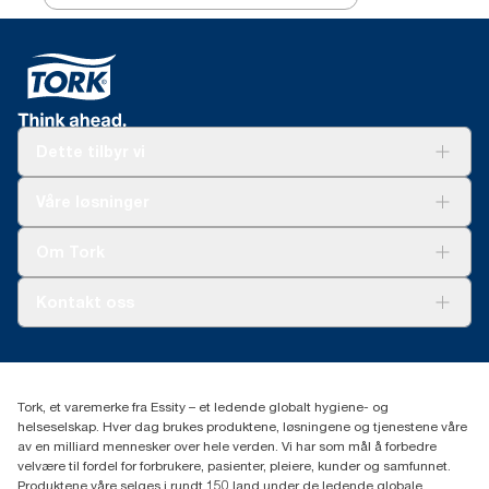
Dette tilbyr vi
Løsninger
Våre løsninger
Bærekraft
Tork Clean Care
Tork Vision Renhold
Om Tork
AD-a-Glance
Tork PaperCircle
Om oss
Kontakt oss
Suksesshistorier
Presse og nyheter
kontakt@essity.com
(+47) 22 70 62 00
Essity Norway AS
Tork, et varemerke fra Essity – et ledende globalt hygiene- og
Fredrik Selmers vei 6
helseselskap. Hver dag brukes produktene, løsningene og tjenestene våre
0603 OSLO
av en milliard mennesker over hele verden. Vi har som mål å forbedre
velvære til fordel for forbrukere, pasienter, pleiere, kunder og samfunnet.
Produktene våre selges i rundt 150 land under de ledende globale