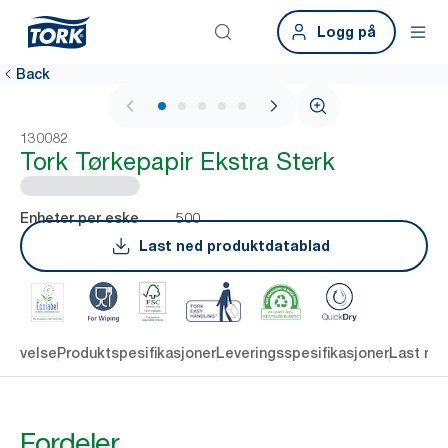
Logg på
Back
1 / 5
130082
Tork Tørkepapir Ekstra Sterk
500
Enheter per eske
Last ned produktdatablad
krivelse
Produktspesifikasjoner
Leveringsspesifikasjoner
Last ne
Fordeler