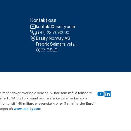
Kontakt oss
kontakt@essity.com
(+47) 22 70 62 00
Essity Norway AS
Fredrik Selmers vei 6
0603 OSLO
rd mennesker over hele verden. Vi har som mål å forbedre
erkene TENA og Tork, samt andre sterke varemerker som
or rundt 146 millarder svenske kroner (13 milliarder Euro)
masjon på
www.essity.com