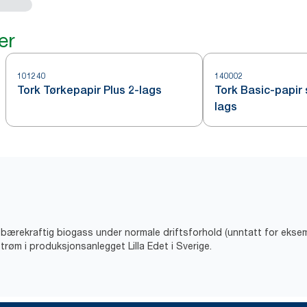
er
101240
140002
Tork Tørkepapir Plus 2-lags
Tork Basic-papir 
lags
v bærekraftig biogass under normale driftsforhold (unntatt for eks
trøm i produksjonsanlegget Lilla Edet i Sverige.