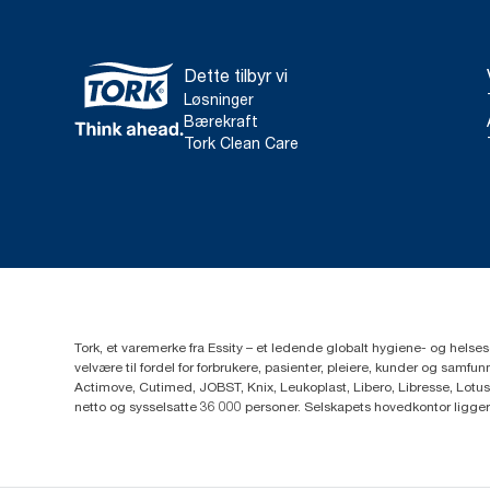
Dette tilbyr vi
Løsninger
Bærekraft
Tork Clean Care
Tork, et varemerke fra Essity – et ledende globalt hygiene- og hels
velvære til fordel for forbrukere, pasienter, pleiere, kunder og sa
Actimove, Cutimed, JOBST, Knix, Leukoplast, Libero, Libresse, Lotus
netto og sysselsatte 36 000 personer. Selskapets hovedkontor ligge