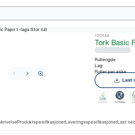
c Papir 1-lags Stor rull
120144
Tork Basic P
Rullengde
Lag
Ruller per eske
Last 
krivelse
Produktspesifikasjoner
Leveringsspesifikasjoner
Last ne