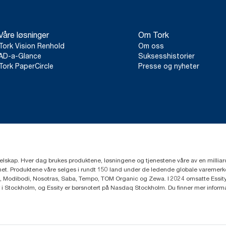
Våre løsninger
Om Tork
Tork Vision Renhold
Om oss
AD-a-Glance
Suksesshistorier
Tork PaperCircle
Presse og nyheter
eselskap. Hver dag brukes produktene, løsningene og tjenestene våre av en millia
mfunnet. Produktene våre selges i rundt 150 land under de ledende globale varem
, Modibodi, Nosotras, Saba, Tempo, TOM Organic og Zewa. I 2024 omsatte Essity f
r i Stockholm, og Essity er børsnotert på Nasdaq Stockholm. Du finner mer infor