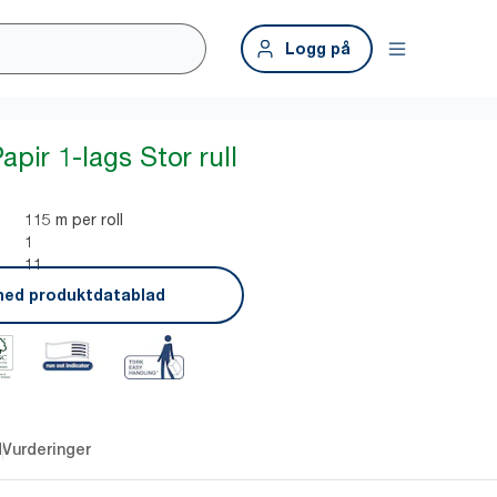
Logg på
apir 1-lags Stor rull
115 m per roll
1
11
ned produktdatablad
d
Vurderinger