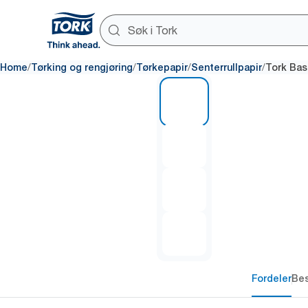
/
/
/
/
Home
Tørking og rengjøring
Tørkepapir
Senterrullpapir
Tork Basi
1 of 4
Fordeler
Bes