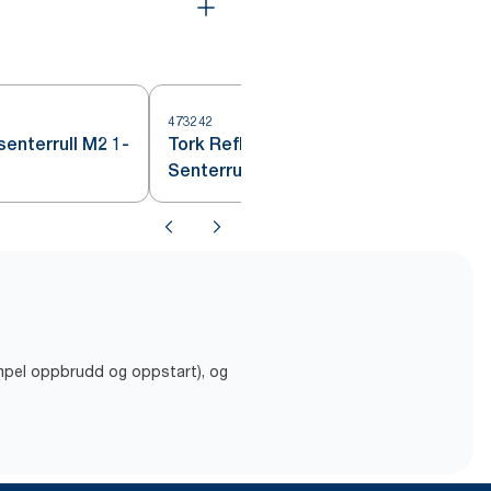
473242
4
senterrull M2 1-
Tork Reflex® Tørkepapir
Senterrull Hvit M4
empel oppbrudd og oppstart), og