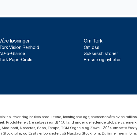
Våre løsninger
Om Tork
Tork Vision Renhold
Om oss
AD-a-Glance
Suksesshistorier
Tork PaperCircle
Presse og nyheter
eselskap. Hver dag brukes produktene, løsningene og tjenestene våre av en millia
mfunnet. Produktene våre selges i rundt 150 land under de ledende globale varem
, Modibodi, Nosotras, Saba, Tempo, TOM Organic og Zewa. I 2024 omsatte Essity f
r i Stockholm, og Essity er børsnotert på Nasdaq Stockholm. Du finner mer infor