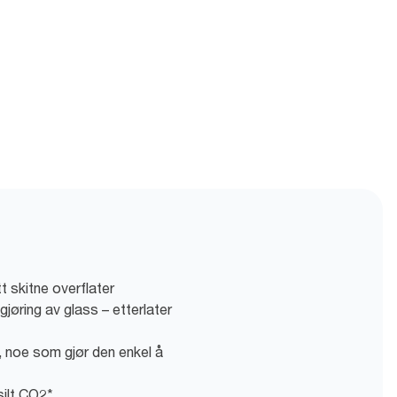
tt skitne overflater
gjøring av glass – etterlater
 noe som gjør den enkel å
silt CO2*