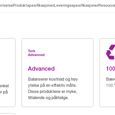
rivelse
Produktspesifikasjoner
Leveringsspesifikasjoner
Resourc
Advanced
100
Balanserer kostnad og høy
Bære
ytelse på en effektiv måte.
100 %
enkel
Disse produktene er myke,
er på
tiltalende og pålitelige.