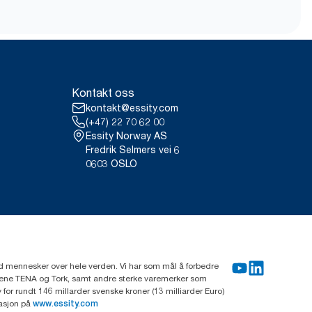
Kontakt oss
kontakt@essity.com
(+47) 22 70 62 00
Essity Norway AS
Fredrik Selmers vei 6
0603 OSLO
rd mennesker over hele verden. Vi har som mål å forbedre
erkene TENA og Tork, samt andre sterke varemerker som
or rundt 146 millarder svenske kroner (13 milliarder Euro)
masjon på
www.essity.com