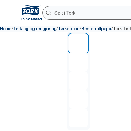
/
/
/
/
Home
Tørking og rengjøring
Tørkepapir
Senterrullpapir
Tork Tør
1 of 5