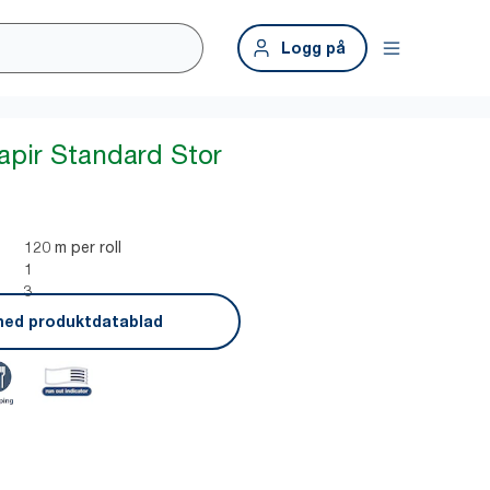
Logg på
apir Standard Stor
120 m per roll
1
3
ned produktdatablad