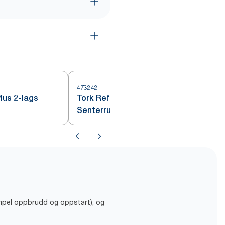
473242
4
lus 2-lags
Tork Reflex® Tørkepapir
Senterrull Hvit M4
empel oppbrudd og oppstart), og