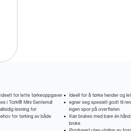
ideelt for lette tørkeoppgaver
Ideell for å tørke hender og le
es i Tork® Mini Senterrull
egner seg spesielt godt til ren
lsidig løsning for
ingen spor på overflaten
 behov for tørking av både
Kan brukes med bare én hånd,
bruke
Produsert uten utslipp av fos