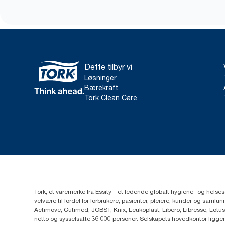
Dette tilbyr vi
Løsninger
Bærekraft
Tork Clean Care
Tork, et varemerke fra Essity – et ledende globalt hygiene- og hels
velvære til fordel for forbrukere, pasienter, pleiere, kunder og sa
Actimove, Cutimed, JOBST, Knix, Leukoplast, Libero, Libresse, Lotus
netto og sysselsatte 36 000 personer. Selskapets hovedkontor ligge