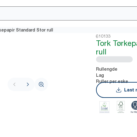
kepapir Standard Stor rull
610133
Tork Tørkep
rull
Rullengde
Lag
Ruller per eske
Last 