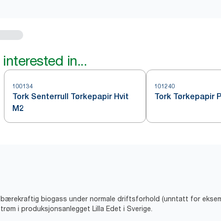
interested in...
100134
101240
Tork Senterrull Tørkepapir Hvit
Tork Tørkepapir P
M2
v bærekraftig biogass under normale driftsforhold (unntatt for eks
trøm i produksjonsanlegget Lilla Edet i Sverige.