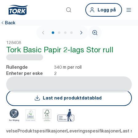
Logg på
Back
1 / 4
128408
Tork Basic Papir 2-lags Stor rull
340 m per roll
Rullengde
2
Enheter per eske
Last ned produktdatablad
krivelse
Produktspesifikasjoner
Leveringsspesifikasjoner
Last ne