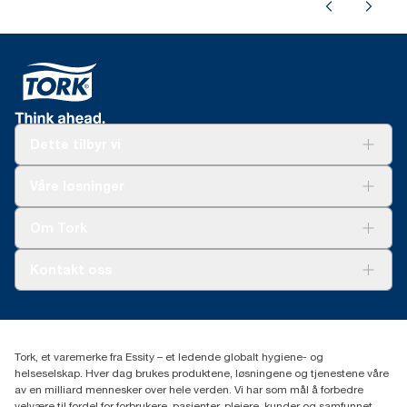
Dette tilbyr vi
Løsninger
Våre løsninger
Bærekraft
Tork Clean Care
Tork Vision Renhold
Om Tork
AD-a-Glance
Tork PaperCircle
Om oss
Kontakt oss
Suksesshistorier
Presse og nyheter
kontakt@essity.com
(+47) 22 70 62 00
Essity Norway AS
Tork, et varemerke fra Essity – et ledende globalt hygiene- og
Fredrik Selmers vei 6
helseselskap. Hver dag brukes produktene, løsningene og tjenestene våre
0603 OSLO
av en milliard mennesker over hele verden. Vi har som mål å forbedre
velvære til fordel for forbrukere, pasienter, pleiere, kunder og samfunnet.