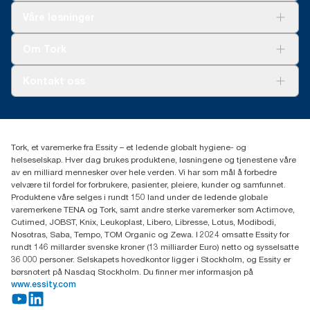
Løsninger
Våre løsninger
Bærekraft
Tork Clean Care
Tork Vision Renhold
Om Tork
AD-a-Glance
Tork PaperCircle
Om oss
Kontakt oss
Suksesshistorier
Presse og nyheter
kontakt@essity.com
(+47) 22 70 62 00
Essity Norway AS
Tork, et varemerke fra Essity – et ledende globalt hygiene- og
Fredrik Selmers vei 6
helseselskap. Hver dag brukes produktene, løsningene og tjenestene våre
0603 OSLO
av en milliard mennesker over hele verden. Vi har som mål å forbedre
velvære til fordel for forbrukere, pasienter, pleiere, kunder og samfunnet.
Produktene våre selges i rundt 150 land under de ledende globale
varemerkene TENA og Tork, samt andre sterke varemerker som Actimove,
Cutimed, JOBST, Knix, Leukoplast, Libero, Libresse, Lotus, Modibodi,
Nosotras, Saba, Tempo, TOM Organic og Zewa. I 2024 omsatte Essity for
rundt 146 millarder svenske kroner (13 milliarder Euro) netto og sysselsatte
36 000 personer. Selskapets hovedkontor ligger i Stockholm, og Essity er
børsnotert på Nasdaq Stockholm. Du finner mer informasjon på
www.essity.com