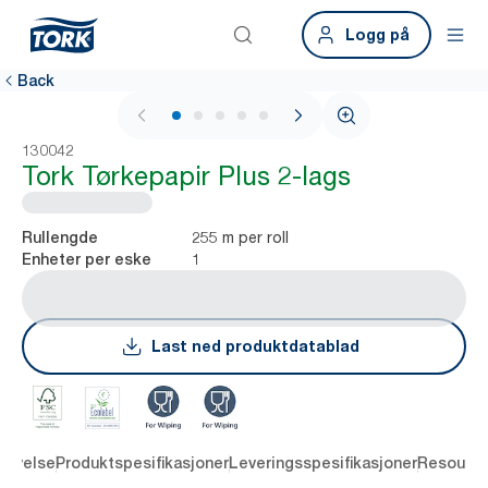
Logg på
Back
1 / 5
130042
Tork Tørkepapir Plus 2-lags
255 m per roll
Rullengde
1
Enheter per eske
Last ned produktdatablad
rivelse
Produktspesifikasjoner
Leveringsspesifikasjoner
Resourc