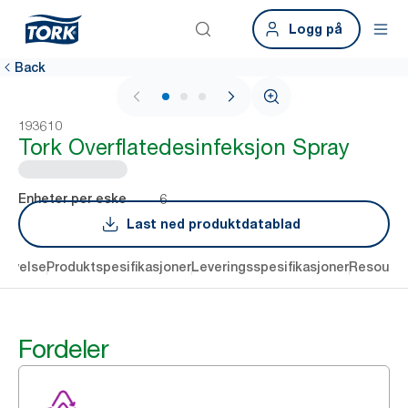
Logg på
Back
1 / 3
193610
Tork Overflatedesinfeksjon Spray
6
Enheter per eske
Last ned produktdatablad
rivelse
Produktspesifikasjoner
Leveringsspesifikasjoner
Resourc
Fordeler