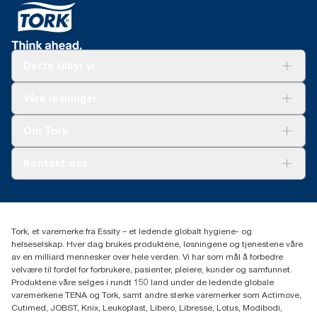
Dette tilbyr vi
Løsninger
Våre løsninger
Bærekraft
Tork Clean Care
Tork Vision Renhold
Om Tork
AD-a-Glance
Tork PaperCircle
Om oss
Kontakt oss
Suksesshistorier
Presse og nyheter
kontakt@essity.com
(+47) 22 70 62 00
Essity Norway AS
Tork, et varemerke fra Essity – et ledende globalt hygiene- og
Fredrik Selmers vei 6
helseselskap. Hver dag brukes produktene, løsningene og tjenestene våre
0603 OSLO
av en milliard mennesker over hele verden. Vi har som mål å forbedre
velvære til fordel for forbrukere, pasienter, pleiere, kunder og samfunnet.
Produktene våre selges i rundt 150 land under de ledende globale
varemerkene TENA og Tork, samt andre sterke varemerker som Actimove,
Cutimed, JOBST, Knix, Leukoplast, Libero, Libresse, Lotus, Modibodi,