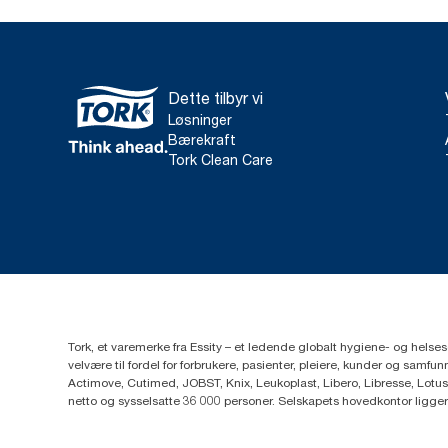
Dette tilbyr vi
Løsninger
Bærekraft
Tork Clean Care
Tork, et varemerke fra Essity – et ledende globalt hygiene- og hels
velvære til fordel for forbrukere, pasienter, pleiere, kunder og sa
Actimove, Cutimed, JOBST, Knix, Leukoplast, Libero, Libresse, Lotus
netto og sysselsatte 36 000 personer. Selskapets hovedkontor ligge