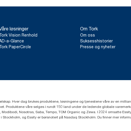
Våre løsninger
Om Tork
Tork Vision Renhold
Om oss
AD-a-Glance
Suksesshistorier
Tork PaperCircle
Presse og nyheter
eselskap. Hver dag brukes produktene, løsningene og tjenestene våre av en millia
mfunnet. Produktene våre selges i rundt 150 land under de ledende globale varem
, Modibodi, Nosotras, Saba, Tempo, TOM Organic og Zewa. I 2024 omsatte Essity f
r i Stockholm, og Essity er børsnotert på Nasdaq Stockholm. Du finner mer infor