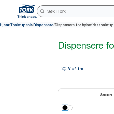
/
/
/
Hjem
Toalettpapir
Dispensere
Dispensere for hylsefritt toalettp
Dispensere for
Vis filtre
Sammen