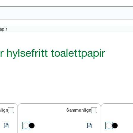
apir
 hylsefritt toalettpapir
lign
Sammenlign