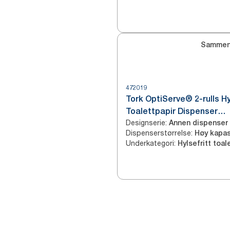
Sammen
472019
Tork OptiServe® 2-rulls Hy
Toalettpapir Dispenser
Designserie
:
Rustfritt stål T7
Annen dispenser
Dispenserstørrelse
:
Høy kapas
Underkategori
: