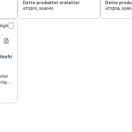
Dette produktet erstatter
Dette produ
473200
,
558040
473208
,
5580
lign
lsefri
itet
Hylsefritt toalettpapir