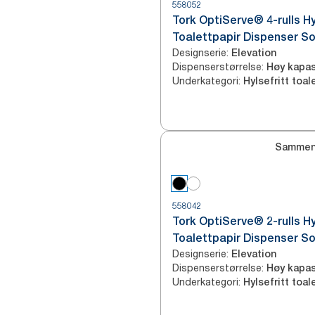
558052
Tork OptiServe® 4-rulls Hy
Toalettpapir Dispenser So
Designserie
:
Elevation
Dispenserstørrelse
:
Høy kapas
Underkategori
:
Sammen
558042
Tork OptiServe® 2-rulls Hy
Toalettpapir Dispenser So
Designserie
:
Elevation
Dispenserstørrelse
:
Høy kapas
Underkategori
: