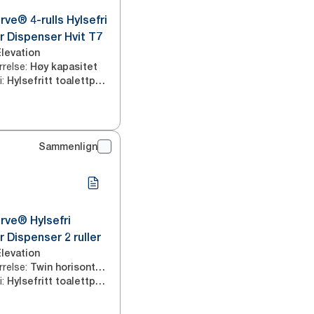
rve® 4-rulls Hylsefri
r Dispenser Hvit T7
Elevation
rrelse
:
Høy kapasitet
i
:
Hylsefritt toalettpapir
Sammenlign
rve® Hylsefri
 Dispenser 2 ruller
Elevation
rrelse
:
Twin horisontal med høy kapasitet
i
:
Hylsefritt toalettpapir