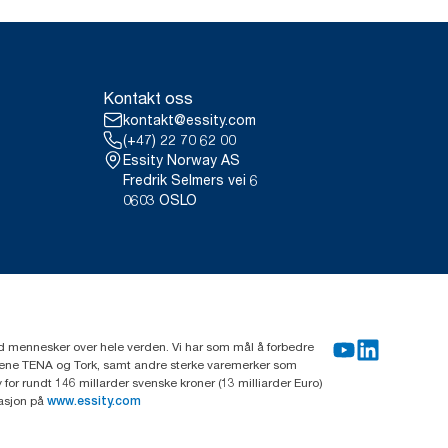
Kontakt oss
kontakt@essity.com
(+47) 22 70 62 00
Essity Norway AS
Fredrik Selmers vei 6
0603 OSLO
rd mennesker over hele verden. Vi har som mål å forbedre
erkene TENA og Tork, samt andre sterke varemerker som
or rundt 146 millarder svenske kroner (13 milliarder Euro)
masjon på
www.essity.com