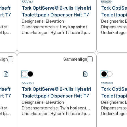
558041
558051
lsefri
Tork OptiServe® 2-rulls Hylsefri
Tork OptiSe
rt T7
Toalettpapir Dispenser Hvit T7
Toalettpapi
Designserie
:
Designserie
:
Elevation
Dispenserstørrelse
:
Dispenserstø
itet
Høy kapasitet
Underkategori
:
Underkategor
Hylsefritt toalettpapir
Hylsefritt toalettpapir
lign
Sammenlign
558060
558068
lsefri
Tork OptiServe® 2-rulls Hylsefri
Tork OptiSe
rt T7
Toalettpapir Dispenser Hvit T7
Toalettpapir
Designserie
:
Designserie
:
Elevation
Dispenserstørrelse
:
Dispenserstø
itet
Twin horisontal med høy kapasitet
Underkategori
:
Underkategor
Hylsefritt toalettpapir
Hylsefritt toalettpapir