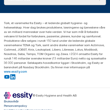
Suksesshistorier
Presse og nyheter
kontakt@essity.com
(+47) 22 70 62 00
Essity Norway AS
Tork, et varemerke fra Essity – et ledende globalt hygiene- og
Fredrik Selmers vei 6
helseselskap. Hver dag brukes produktene, løsningene og tjenestene våre
0603 OSLO
av en milliard mennesker over hele verden. Vi har som mål å forbedre
velvære til fordel for forbrukere, pasienter, pleiere, kunder og samfunnet.
Produktene våre selges i rundt 150 land under de ledende globale
varemerkene TENA og Tork, samt andre sterke varemerker som Actimove,
Cutimed, JOBST, Knix, Leukoplast, Libero, Libresse, Lotus, Modibodi,
Nosotras, Saba, Tempo, TOM Organic og Zewa. I 2024 omsatte Essity for
rundt 146 millarder svenske kroner (13 milliarder Euro) netto og sysselsatte
36 000 personer. Selskapets hovedkontor ligger i Stockholm, og Essity er
børsnotert på Nasdaq Stockholm. Du finner mer informasjon på
www.essity.com
© Essity Hygiene and Health AB
Bruksvilkår
Personvernpolicy