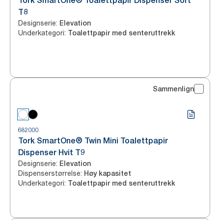
Tork SmartOne® Toalettpapir Dispenser Sort
T8
Designserie
:
Elevation
Underkategori
:
Toalettpapir med senteruttrekk
Sammenlign
682000
Tork SmartOne® Twin Mini Toalettpapir
Dispenser Hvit T9
Designserie
:
Elevation
Dispenserstørrelse
:
Høy kapasitet
Underkategori
:
Toalettpapir med senteruttrekk