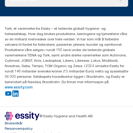
Suksesshistorier
Presse og nyheter
kontakt@essity.com
(+47) 22 70 62 00
Essity Norway AS
Tork, et varemerke fra Essity – et ledende globalt hygiene- og
Fredrik Selmers vei 6
helseselskap. Hver dag brukes produktene, løsningene og tjenestene våre
0603 OSLO
av en milliard mennesker over hele verden. Vi har som mål å forbedre
velvære til fordel for forbrukere, pasienter, pleiere, kunder og samfunnet.
Produktene våre selges i rundt 150 land under de ledende globale
varemerkene TENA og Tork, samt andre sterke varemerker som Actimove,
Cutimed, JOBST, Knix, Leukoplast, Libero, Libresse, Lotus, Modibodi,
Nosotras, Saba, Tempo, TOM Organic og Zewa. I 2024 omsatte Essity for
rundt 146 millarder svenske kroner (13 milliarder Euro) netto og sysselsatte
36 000 personer. Selskapets hovedkontor ligger i Stockholm, og Essity er
børsnotert på Nasdaq Stockholm. Du finner mer informasjon på
www.essity.com
© Essity Hygiene and Health AB
Bruksvilkår
Personvernpolicy