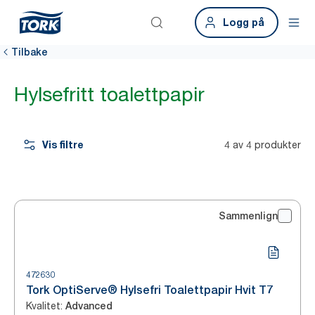
Logg på
Tilbake
Hylsefritt toalettpapir
Vis filtre
4 av 4 produkter
Sammenlign
472630
Tork OptiServe® Hylsefri Toalettpapir Hvit T7
Kvalitet
:
Advanced