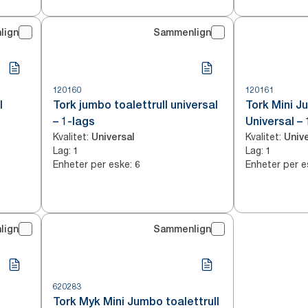
lign
Sammenlign
120160
120161
l
Tork jumbo toalettrull universal
Tork Mini J
– 1-lags
Universal – 
Kvalitet
:
Kvalitet
:
Universal
Unive
Lag
:
Lag
:
1
1
Enheter per eske
:
Enheter per e
6
lign
Sammenlign
620283
Tork Myk Mini Jumbo toalettrull