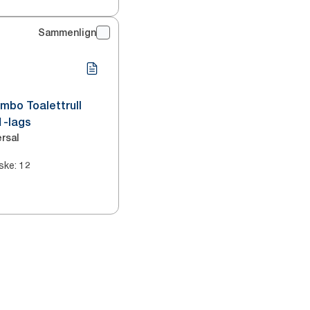
Sammenlign
umbo Toalettrull
1-lags
rsal
ske
:
12