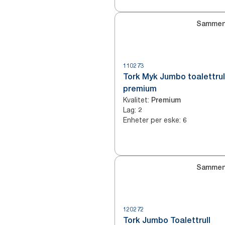
Sammen
110273
Tork Myk Jumbo toalettrul
premium
Kvalitet
:
Premium
Lag
:
2
Enheter per eske
:
6
Sammen
120272
Tork Jumbo Toalettrull