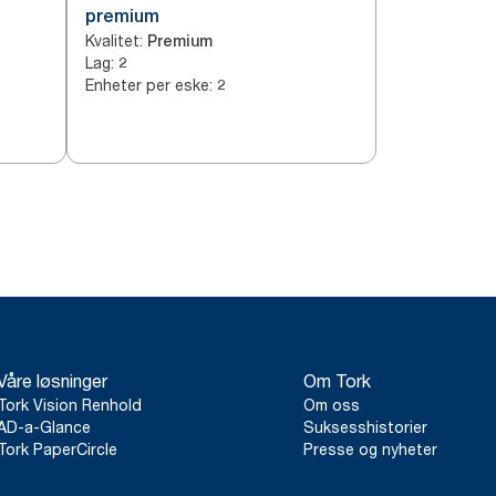
premium
Kvalitet
:
Premium
Lag
:
2
Enheter per eske
:
2
Våre løsninger
Om Tork
Tork Vision Renhold
Om oss
AD-a-Glance
Suksesshistorier
Tork PaperCircle
Presse og nyheter