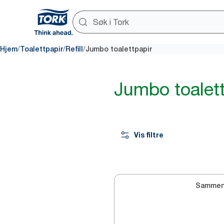
/
/
/
Hjem
Toalettpapir
Refill
Jumbo toalettpapir
Jumbo toalett
Vis filtre
Sammen