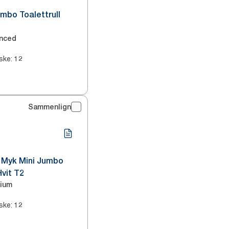
umbo Toalettrull
nced
ske
:
12
Sammenlign
 Myk Mini Jumbo
Hvit T2
ium
ske
:
12