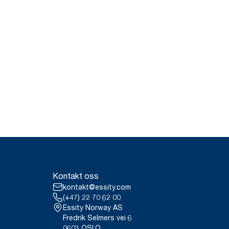
Kontakt oss
kontakt@essity.com
(+47) 22 70 62 00
Essity Norway AS
Fredrik Selmers vei 6
0603 OSLO