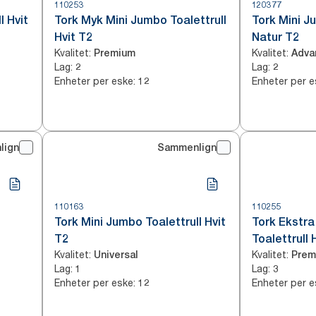
110253
120377
l Hvit
Tork Myk Mini Jumbo Toalettrull
Tork Mini J
Hvit T2
Natur T2
Kvalitet
:
Kvalitet
:
Premium
Adva
Lag
:
Lag
:
2
2
Enheter per eske
:
Enheter per e
12
lign
Sammenlign
110163
110255
Tork Mini Jumbo Toalettrull Hvit
Tork Ekstra
T2
Toalettrull 
Kvalitet
:
Kvalitet
:
Universal
Prem
Lag
:
Lag
:
1
3
Enheter per eske
:
Enheter per e
12