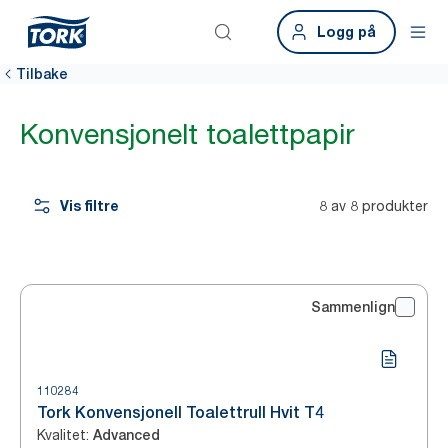
Logg på
Tilbake
Konvensjonelt toalettpapir
Vis filtre
8 av 8 produkter
Sammenlign
110284
Tork Konvensjonell Toalettrull Hvit T4
Kvalitet
:
Advanced