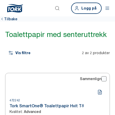
Logg på
Tilbake
Toalettpapir med senteruttrekk
Vis filtre
2 av 2 produkter
Sammenlign
472242
Tork SmartOne® Toalettpapir Hvit T8
Kvalitet
:
Advanced