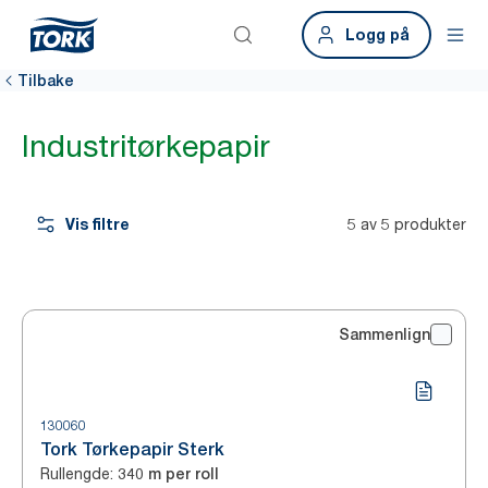
Logg på
Tilbake
Industritørkepapir
Vis filtre
5 av 5 produkter
Sammenlign
130060
Tork Tørkepapir Sterk
Rullengde
:
340 m per roll