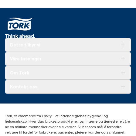
Dette tilbyr vi
Løsninger
Våre løsninger
Bærekraft
Tork Clean Care
Tork Vision Renhold
Om Tork
AD-a-Glance
Tork PaperCircle
Om oss
Kontakt oss
Suksesshistorier
Presse og nyheter
kontakt@essity.com
(+47) 22 70 62 00
Essity Norway AS
Tork, et varemerke fra Essity – et ledende globalt hygiene- og
Fredrik Selmers vei 6
helseselskap. Hver dag brukes produktene, løsningene og tjenestene våre
0603 OSLO
av en milliard mennesker over hele verden. Vi har som mål å forbedre
velvære til fordel for forbrukere, pasienter, pleiere, kunder og samfunnet.