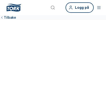
Logg på
Tilbake
Ta det neste
steget mot