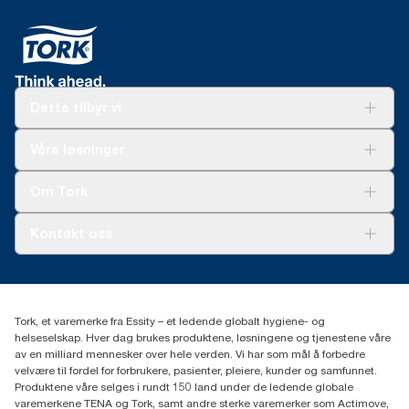
Dette tilbyr vi
Løsninger
Våre løsninger
Bærekraft
Tork Clean Care
Tork Vision Renhold
Om Tork
AD-a-Glance
Tork PaperCircle
Om oss
Kontakt oss
Suksesshistorier
Presse og nyheter
kontakt@essity.com
(+47) 22 70 62 00
Essity Norway AS
Tork, et varemerke fra Essity – et ledende globalt hygiene- og
Fredrik Selmers vei 6
helseselskap. Hver dag brukes produktene, løsningene og tjenestene våre
0603 OSLO
av en milliard mennesker over hele verden. Vi har som mål å forbedre
velvære til fordel for forbrukere, pasienter, pleiere, kunder og samfunnet.
Produktene våre selges i rundt 150 land under de ledende globale
varemerkene TENA og Tork, samt andre sterke varemerker som Actimove,