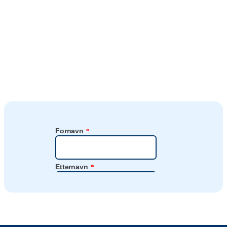
mindre avfall
Fyll ut skjemaet hvis du er interessert i Tork PaperCircle, så hører
du fra en av ekspertene.