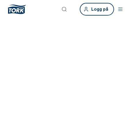
Logg på
Ta kontakt
La oss bli bedre kjent. Bestill en demo og se hvordan Tork kan
forbedre driften din i praksis. Fyll ut skjemaet, så får du personlig
veiledning og forslag til veien videre. Dette tilbudet gjelder kun for
bedrifter.