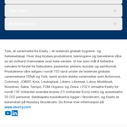
Bærekraft
Tork Clean Care
Tork Vision Renhold
Om Tork
AD-a-Glance
Tork PaperCircle
Om oss
Kontakt oss
Suksesshistorier
Presse og nyheter
kontakt@essity.com
(+47) 22 70 62 00
Essity Norway AS
Tork, et varemerke fra Essity – et ledende globalt hygiene- og
Fredrik Selmers vei 6
helseselskap. Hver dag brukes produktene, løsningene og tjenestene våre
0603 OSLO
av en milliard mennesker over hele verden. Vi har som mål å forbedre
velvære til fordel for forbrukere, pasienter, pleiere, kunder og samfunnet.
Produktene våre selges i rundt 150 land under de ledende globale
varemerkene TENA og Tork, samt andre sterke varemerker som Actimove,
Cutimed, JOBST, Knix, Leukoplast, Libero, Libresse, Lotus, Modibodi,
Nosotras, Saba, Tempo, TOM Organic og Zewa. I 2024 omsatte Essity for
rundt 146 millarder svenske kroner (13 milliarder Euro) netto og sysselsatte
36 000 personer. Selskapets hovedkontor ligger i Stockholm, og Essity er
børsnotert på Nasdaq Stockholm. Du finner mer informasjon på
www.essity.com