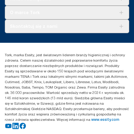
Zrównoważony rozwój
Tork Clean Care
Tork Vision Sprzątanie
O marce Tork
AD-a-Glance
Tork PaperCircle
O nas
Skontaktuj się z nami
Historie sukcesu
Reklamacja dozownika
Skontaktuj się z nami
Reklamacja produktu
Przedstawiciele handlowi
Reklamacja serwisowa
Essity Poland Sp. z o.o. ul.
Tork, marka Essity, jest światowym liderem branży higienicznej i ochrony
Puławska 180
zdrowia. Celem naszej działalności jest poprawianie komfortu życia
02-670 Warszawa
poprzez dostarczanie niezbędnych produktów i rozwiązań. Produkty
Polska
Essity są sprzedawane w około 150 krajach pod wiodącymi światowymi
markami TENA i Tork oraz lokalnymi silnymi markami, takimi jak Actimove,
Cutimed, JOBST, Knix, Leukoplast, Libero, Libresse, Lotus, Modibodi,
Nosotras, Saba, Tempo, TOM Organic oraz Zewa. Firma Essity zatrudnia
ok. 36 000 pracowników. Wartość sprzedaży netto w 2024 r. wyniosła ok.
146 mld koron szwedzkich (13 mld euro). Siedziba główna Essity mieści
się w Sztokholmie, w Szwecji, gdzie firma jest notowana na
Sztokholmskiej Giełdzie NASDAQ. Essity przełamuje bariery, aby podnosić
komfort życia oraz wspiera zrównoważoną i cyrkularną gospodarkę na
rzecz zdrowia społeczeństwa. Więcej informacji na
www.essity.com