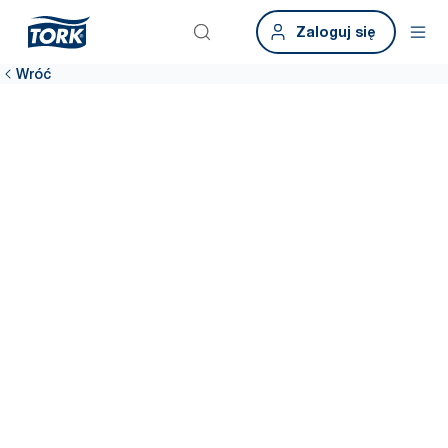
Zaloguj się
Wróć
Zidentyfikuj
ukrytych złodziei
czasu