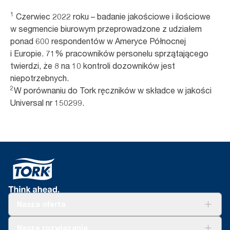
1
Czerwiec 2022 roku – badanie jakościowe i ilościowe
w segmencie biurowym przeprowadzone z udziałem
ponad 600 respondentów w Ameryce Północnej
i Europie. 71% pracowników personelu sprzątającego
twierdzi, że 8 na 10 kontroli dozowników jest
niepotrzebnych.
2
W porównaniu do Tork ręczników w składce w jakości
Universal nr 150299.
Nasza oferta
Rozwiązania
Nasze rozwiązania