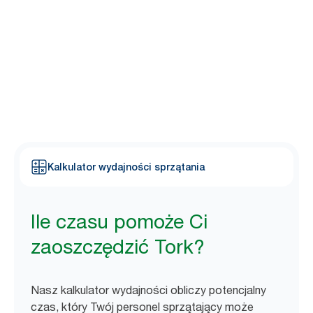
Większość pracowników personelu sprzątającego twierdzi, że 8
1
na 10 kontroli dozowników jest niepotrzebnych
. Wypróbuj nasz
prosty kalkulator i zobacz, ile czasu może zaoszczędzić Twój
personel sprzątający, przechodząc na rozwiązania Tork.
Kalkulator wydajności sprzątania
Ile czasu pomoże Ci
zaoszczędzić Tork?
Nasz kalkulator wydajności obliczy potencjalny
czas, który Twój personel sprzątający może