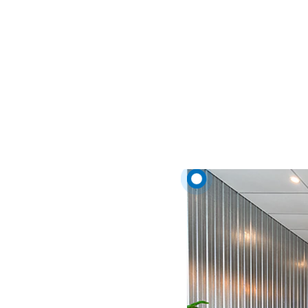
zaważyć na tym, czy będą reg
lokal.