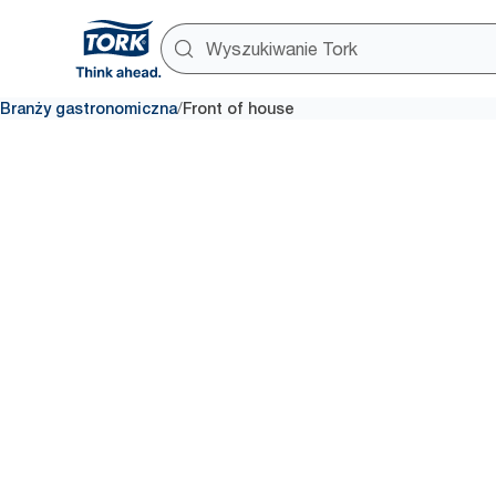
/
Branży gastronomiczna
Front of house
Przestrze
dostępna 
klienta
To, w jaki sposób klienci postr
restauracyjną, bar oraz ogród