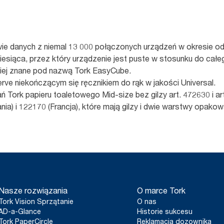
e danych z niemal 13 000 połączonych urządzeń w okresie od 
esiąca, przez który urządzenie jest puste w stosunku do cał
niej znane pod nazwą Tork EasyCube.
rve niekończącym się ręcznikiem do rąk w jakości Universal.
Tork papieru toaletowego Mid-size bez gilzy art. 472630 i ar
nia) i 122170 (Francja), które mają gilzy i dwie warstwy opako
Nasze rozwiązania
O marce Tork
Tork Vision Sprzątanie
O nas
AD-a-Glance
Historie sukcesu
Tork PaperCircle
Reklamacja dozownika