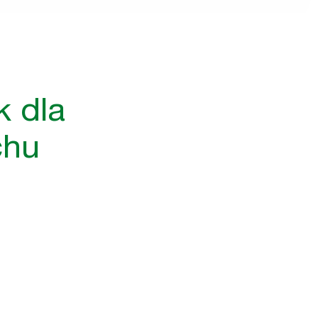
k dla
chu