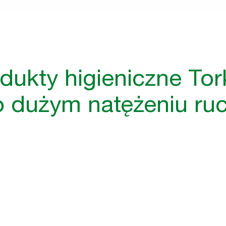
nego
om
dukty higieniczne Tor
o dużym natężeniu ru
ny,
akowania,
ystkich.