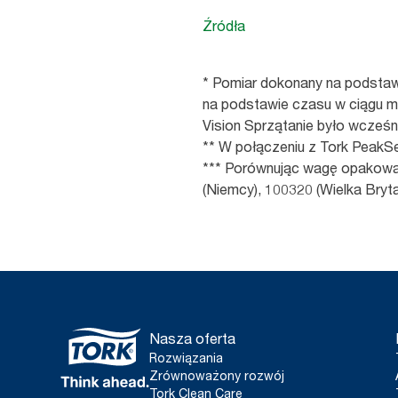
Źródła
* Pomiar dokonany na podstawi
na podstawie czasu w ciągu mi
Vision Sprzątanie było wcześ
** W połączeniu z Tork PeakSe
*** Porównując wagę opakowań 
(Niemcy), 100320 (Wielka Bryta
Nasza oferta
Rozwiązania
Zrównoważony rozwój
Tork Clean Care