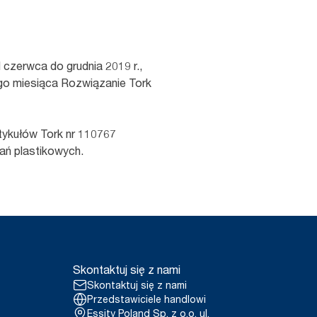
czerwca do grudnia 2019 r.,
ego miesiąca Rozwiązanie Tork
tykułów Tork nr 110767
wań plastikowych.
Skontaktuj się z nami
Skontaktuj się z nami
Przedstawiciele handlowi
Essity Poland Sp. z o.o. ul.