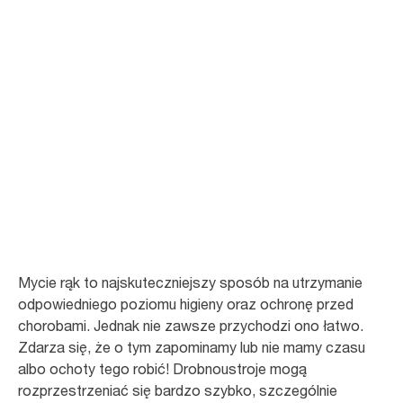
Nie pozwól
zapomnieć
o myciu rąk
Higiena ma olbrzymie znaczenie dla każdego z nas. Prawidłowa
higiena pozwala zadbać o czystość i zdrowie oraz unikać chorób.
Mycie rąk to najskuteczniejszy sposób na utrzymanie
odpowiedniego poziomu higieny oraz ochronę przed
chorobami. Jednak nie zawsze przychodzi ono łatwo.
Zdarza się, że o tym zapominamy lub nie mamy czasu
albo ochoty tego robić! Drobnoustroje mogą
rozprzestrzeniać się bardzo szybko, szczególnie