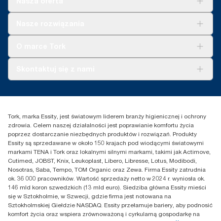
Nasza oferta
Rozwiązania
Nasze rozwiązania
Zrównoważony rozwój
Tork Clean Care
Tork Vision Sprzątanie
O marce Tork
AD-a-Glance
Tork PaperCircle
O nas
Skontaktuj się z nami
Historie sukcesu
Reklamacja dozownika
Skontaktuj się z nami
Reklamacja produktu
Przedstawiciele handlowi
Reklamacja serwisowa
Essity Poland Sp. z o.o. ul.
Tork, marka Essity, jest światowym liderem branży higienicznej i ochrony
Puławska 180
zdrowia. Celem naszej działalności jest poprawianie komfortu życia
02-670 Warszawa
poprzez dostarczanie niezbędnych produktów i rozwiązań. Produkty
Polska
Essity są sprzedawane w około 150 krajach pod wiodącymi światowymi
markami TENA i Tork oraz lokalnymi silnymi markami, takimi jak Actimove,
Cutimed, JOBST, Knix, Leukoplast, Libero, Libresse, Lotus, Modibodi,
Nosotras, Saba, Tempo, TOM Organic oraz Zewa. Firma Essity zatrudnia
ok. 36 000 pracowników. Wartość sprzedaży netto w 2024 r. wyniosła ok.
146 mld koron szwedzkich (13 mld euro). Siedziba główna Essity mieści
się w Sztokholmie, w Szwecji, gdzie firma jest notowana na
Sztokholmskiej Giełdzie NASDAQ. Essity przełamuje bariery, aby podnosić
komfort życia oraz wspiera zrównoważoną i cyrkularną gospodarkę na