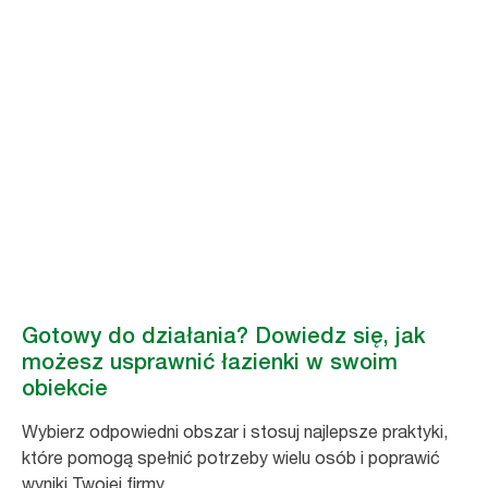
Dołącz do inicjatywy
Lepsza higiena dla
wszystkich
Wspierając działania na rzecz inkluzywnej higieny, możesz przyczynić
się do poprawy warunków w toaletach na całym świecie.
#LepszaHigienaDlaWszystkich
Gotowy do działania? Dowiedz się, jak
możesz usprawnić łazienki w swoim
obiekcie
Wybierz odpowiedni obszar i stosuj najlepsze praktyki,
które pomogą spełnić potrzeby wielu osób i poprawić
wyniki Twojej firmy.