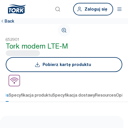
Zaloguj się
Back
652901
Tork modem LTE-M
Pobierz kartę produktu
Opis
Specyfikacja produktu
Specyfikacja dostawy
Resources
Opini