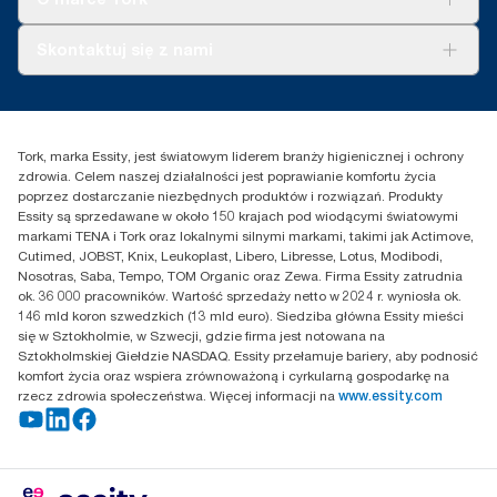
AD-a-Glance
Tork PaperCircle
O nas
Skontaktuj się z nami
Historie sukcesu
Reklamacja dozownika
Skontaktuj się z nami
Reklamacja produktu
Przedstawiciele handlowi
Reklamacja serwisowa
Essity Poland Sp. z o.o. ul.
Tork, marka Essity, jest światowym liderem branży higienicznej i ochrony
Puławska 180
zdrowia. Celem naszej działalności jest poprawianie komfortu życia
02-670 Warszawa
poprzez dostarczanie niezbędnych produktów i rozwiązań. Produkty
Polska
Essity są sprzedawane w około 150 krajach pod wiodącymi światowymi
markami TENA i Tork oraz lokalnymi silnymi markami, takimi jak Actimove,
Cutimed, JOBST, Knix, Leukoplast, Libero, Libresse, Lotus, Modibodi,
Nosotras, Saba, Tempo, TOM Organic oraz Zewa. Firma Essity zatrudnia
ok. 36 000 pracowników. Wartość sprzedaży netto w 2024 r. wyniosła ok.
146 mld koron szwedzkich (13 mld euro). Siedziba główna Essity mieści
się w Sztokholmie, w Szwecji, gdzie firma jest notowana na
Sztokholmskiej Giełdzie NASDAQ. Essity przełamuje bariery, aby podnosić
komfort życia oraz wspiera zrównoważoną i cyrkularną gospodarkę na
rzecz zdrowia społeczeństwa. Więcej informacji na
www.essity.com