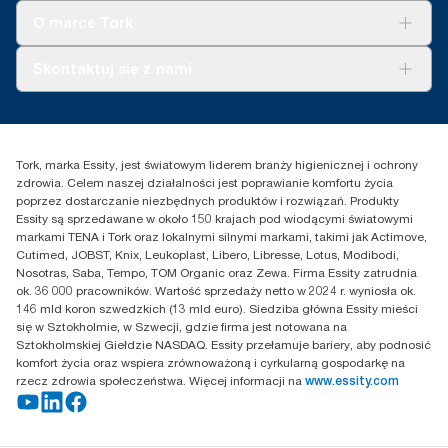
Tork Clean Care
Tork Vision Sprzątanie
O marce Tork
AD-a-Glance
Tork PaperCircle
O nas
Skontaktuj się z nami
Historie sukcesu
Reklamacja dozownika
Skontaktuj się z nami
Reklamacja produktu
Przedstawiciele handlowi
Reklamacja serwisowa
Essity Poland Sp. z o.o. ul.
Tork, marka Essity, jest światowym liderem branży higienicznej i ochrony
Puławska 180
zdrowia. Celem naszej działalności jest poprawianie komfortu życia
02-670 Warszawa
poprzez dostarczanie niezbędnych produktów i rozwiązań. Produkty
Polska
Essity są sprzedawane w około 150 krajach pod wiodącymi światowymi
markami TENA i Tork oraz lokalnymi silnymi markami, takimi jak Actimove,
Cutimed, JOBST, Knix, Leukoplast, Libero, Libresse, Lotus, Modibodi,
Nosotras, Saba, Tempo, TOM Organic oraz Zewa. Firma Essity zatrudnia
ok. 36 000 pracowników. Wartość sprzedaży netto w 2024 r. wyniosła ok.
146 mld koron szwedzkich (13 mld euro). Siedziba główna Essity mieści
się w Sztokholmie, w Szwecji, gdzie firma jest notowana na
Sztokholmskiej Giełdzie NASDAQ. Essity przełamuje bariery, aby podnosić
komfort życia oraz wspiera zrównoważoną i cyrkularną gospodarkę na
rzecz zdrowia społeczeństwa. Więcej informacji na
www.essity.com