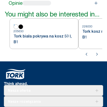
Opinie
You might also be interested in...
228000
Tork kosz na 
205630
Tork biała pokrywa na kosz 50 l,
B1
B1
Nasza oferta
Rozwiązania
Nasze rozwiązania
Zrównoważony rozwój