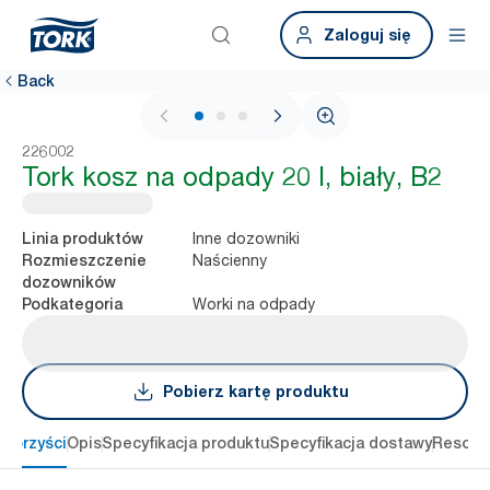
Zaloguj się
Back
1 / 3
226002
Tork kosz na odpady 20 l, biały, B2
Inne dozowniki
Linia produktów
Naścienny
Rozmieszczenie
dozowników
Worki na odpady
Podkategoria
Pobierz kartę produktu
 korzyści
Opis
Specyfikacja produktu
Specyfikacja dostawy
Resour