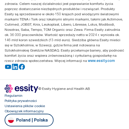
zdrowia. Celem naszej działalności jest poprawianie komfortu życia
02-670 Warszawa
poprzez dostarczanie niezbędnych produktów i rozwiązań. Produkty
Polska
Essity są sprzedawane w około 150 krajach pod wiodącymi światowymi
markami TENA i Tork oraz lokalnymi silnymi markami, takimi jak Actimove,
Cutimed, JOBST, Knix, Leukoplast, Libero, Libresse, Lotus, Modibodi,
Nosotras, Saba, Tempo, TOM Organic oraz Zewa. Firma Essity zatrudnia
ok. 36 000 pracowników. Wartość sprzedaży netto w 2024 r. wyniosła ok.
146 mld koron szwedzkich (13 mld euro). Siedziba główna Essity mieści
się w Sztokholmie, w Szwecji, gdzie firma jest notowana na
Sztokholmskiej Giełdzie NASDAQ. Essity przełamuje bariery, aby podnosić
komfort życia oraz wspiera zrównoważoną i cyrkularną gospodarkę na
rzecz zdrowia społeczeństwa. Więcej informacji na
www.essity.com
© Essity Hygiene and Health AB
Regulamin
Polityka prywatności
Ustawienia plików cookie
Obowiązek informacyjny
Poland | Polska