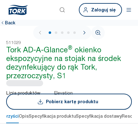
Zaloguj się
Back
1 / 5
511029
®
Tork AD-A-Glance
okienko
ekspozycyjne na stojak na środek
dezynfekujący do rąk Tork,
przezroczysty, S1
Elevation
Linia produktów
Pobierz kartę produktu
 korzyści
Opis
Specyfikacja produktu
Specyfikacja dostawy
Resour