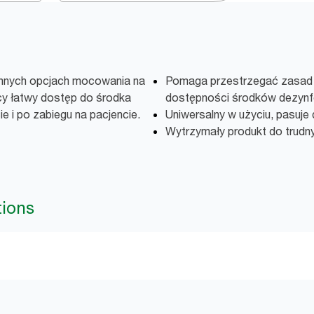
nnych opcjach mocowania na
Pomaga przestrzegać zasad hi
cy łatwy dostęp do środka
dostępności środków dezynf
e i po zabiegu na pacjencie.
Uniwersalny w użyciu, pasuje
Wytrzymały produkt do trud
tions