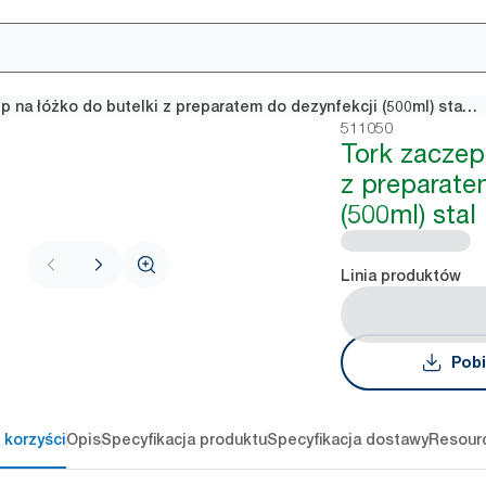
Tork zaczep na łóżko do butelki z preparatem do dezynfekcji (500ml) stal nierdzewna
511050
Tork zaczep
z preparate
(500ml) sta
Linia produktów
Pobi
 korzyści
Opis
Specyfikacja produktu
Specyfikacja dostawy
Resour