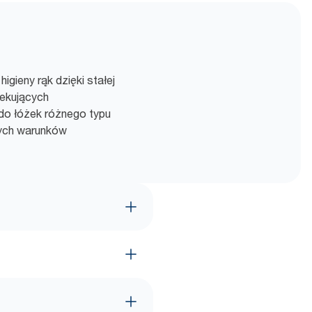
gieny rąk dzięki stałej
ekujących
 do łóżek różnego typu
nych warunków