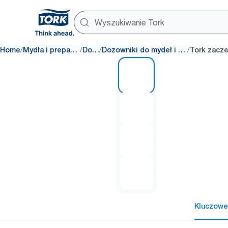
/
/
/
/
Home
Mydła i preparaty do dezynfekcji
Dozowniki
Dozowniki do mydeł i preparatów do dezynfekcji
1 of 4
Kluczowe