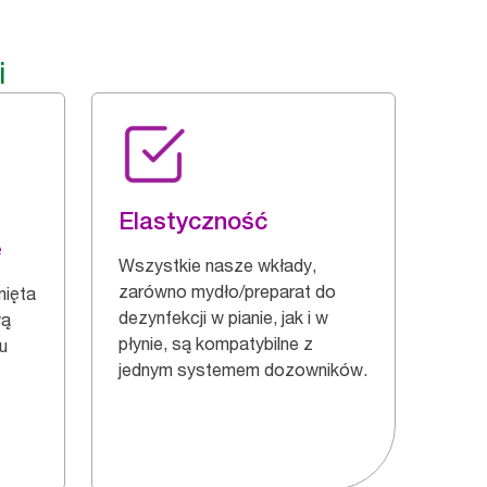
i
Elastyczność
ę
Wszystkie nasze wkłady,
zarówno mydło/preparat do
nięta
dezynfekcji w pianie, jak i w
wą
płynie, są kompatybilne z
u
jednym systemem dozowników.