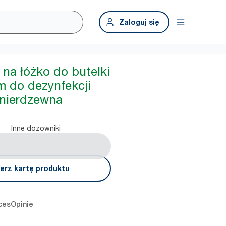
Zaloguj się
 na łóżko do butelki
m do dezynfekcji
l nierdzewna
Inne dozowniki
erz kartę produktu
ces
Opinie