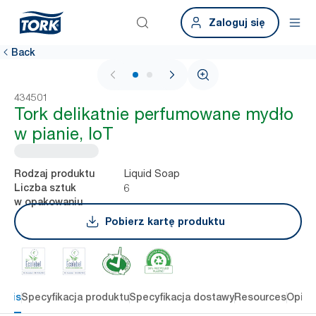
Zaloguj się
Back
1 / 2
434501
Tork delikatnie perfumowane mydło
w pianie, IoT
Liquid Soap
Rodzaj produktu
6
Liczba sztuk
w opakowaniu
Pobierz kartę produktu
Opis
Specyfikacja produktu
Specyfikacja dostawy
Resources
Opini