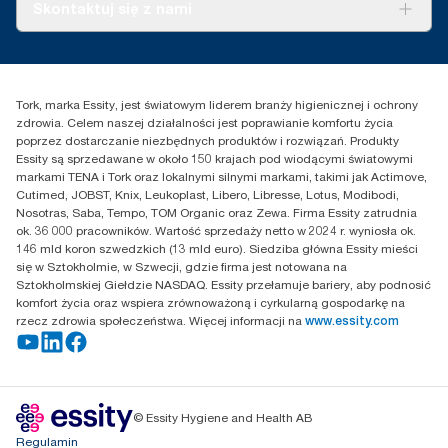
O nas
Skontaktuj się z nami
Historie sukcesu
Reklamacja dozownika
Skontaktuj się z nami
Reklamacja produktu
Przedstawiciele handlowi
Reklamacja serwisowa
Essity Poland Sp. z o.o. ul.
Tork, marka Essity, jest światowym liderem branży higienicznej i ochrony
Puławska 180
zdrowia. Celem naszej działalności jest poprawianie komfortu życia
02-670 Warszawa
poprzez dostarczanie niezbędnych produktów i rozwiązań. Produkty
Polska
Essity są sprzedawane w około 150 krajach pod wiodącymi światowymi
markami TENA i Tork oraz lokalnymi silnymi markami, takimi jak Actimove,
Cutimed, JOBST, Knix, Leukoplast, Libero, Libresse, Lotus, Modibodi,
Nosotras, Saba, Tempo, TOM Organic oraz Zewa. Firma Essity zatrudnia
ok. 36 000 pracowników. Wartość sprzedaży netto w 2024 r. wyniosła ok.
146 mld koron szwedzkich (13 mld euro). Siedziba główna Essity mieści
się w Sztokholmie, w Szwecji, gdzie firma jest notowana na
Sztokholmskiej Giełdzie NASDAQ. Essity przełamuje bariery, aby podnosić
komfort życia oraz wspiera zrównoważoną i cyrkularną gospodarkę na
rzecz zdrowia społeczeństwa. Więcej informacji na
www.essity.com
© Essity Hygiene and Health AB
Regulamin