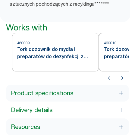
sztucznych pochodzących z recyklingu*******
Works with
460009
460010
Tork dozownik do mydła i
Tork dozowni
preparatów do dezynfekcji z
preparatów d
sensorem Intuition™ S4, ze stali
stali nierdze
nierdzewnej
Product specifications
Delivery details
Resources