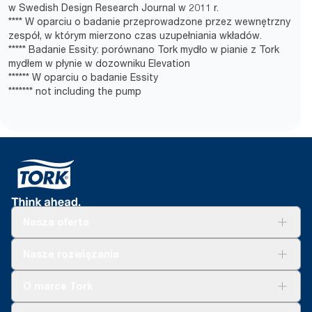
w Swedish Design Research Journal w 2011 r.
**** W oparciu o badanie przeprowadzone przez wewnętrzny
zespół, w którym mierzono czas uzupełniania wkładów.
***** Badanie Essity: porównano Tork mydło w pianie z Tork
mydłem w płynie w dozowniku Elevation
****** W oparciu o badanie Essity
******* not including the pump
Nasza oferta
Rozwiązania
Nasze rozwiązania
Zrównoważony rozwój
Tork Clean Care
Tork Vision Sprzątanie
O marce Tork
AD-a-Glance
Tork PaperCircle