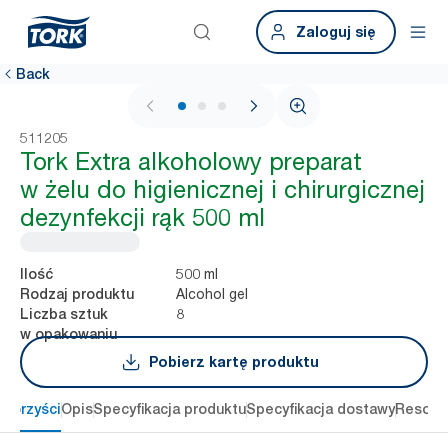
Zaloguj się
Back
1 / 3
511205
Tork Extra alkoholowy preparat
w żelu do higienicznej i chirurgicznej
dezynfekcji rąk 500 ml
500 ml
Ilość
Alcohol gel
Rodzaj produktu
8
Liczba sztuk
w opakowaniu
Pobierz kartę produktu
 korzyści
Opis
Specyfikacja produktu
Specyfikacja dostawy
Resour