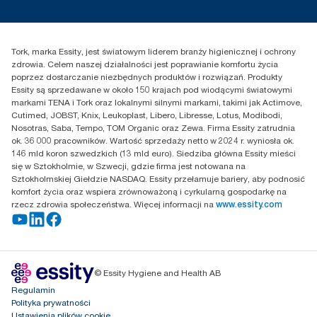
Reklamacja dozownika
Skontaktuj się z nami
Reklamacja produktu
Przedstawiciele handlowi
Reklamacja serwisowa
Essity Poland Sp. z o.o. ul.
Tork, marka Essity, jest światowym liderem branży higienicznej i ochrony
Puławska 180
zdrowia. Celem naszej działalności jest poprawianie komfortu życia
02-670 Warszawa
poprzez dostarczanie niezbędnych produktów i rozwiązań. Produkty
Polska
Essity są sprzedawane w około 150 krajach pod wiodącymi światowymi
markami TENA i Tork oraz lokalnymi silnymi markami, takimi jak Actimove,
Cutimed, JOBST, Knix, Leukoplast, Libero, Libresse, Lotus, Modibodi,
Nosotras, Saba, Tempo, TOM Organic oraz Zewa. Firma Essity zatrudnia
ok. 36 000 pracowników. Wartość sprzedaży netto w 2024 r. wyniosła ok.
146 mld koron szwedzkich (13 mld euro). Siedziba główna Essity mieści
się w Sztokholmie, w Szwecji, gdzie firma jest notowana na
Sztokholmskiej Giełdzie NASDAQ. Essity przełamuje bariery, aby podnosić
komfort życia oraz wspiera zrównoważoną i cyrkularną gospodarkę na
rzecz zdrowia społeczeństwa. Więcej informacji na
www.essity.com
© Essity Hygiene and Health AB
Regulamin
Polityka prywatności
Ustawienia plików cookie