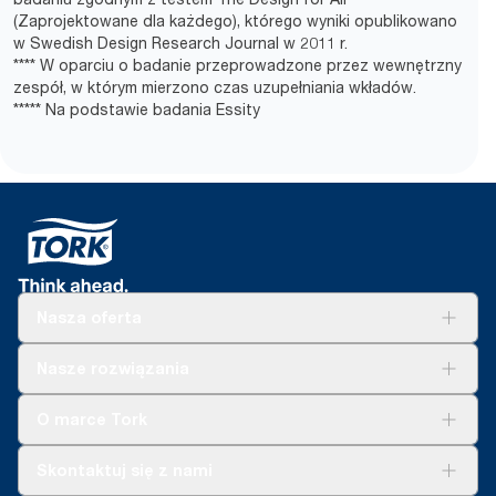
(Zaprojektowane dla każdego), którego wyniki opublikowano
w Swedish Design Research Journal w 2011 r.
**** W oparciu o badanie przeprowadzone przez wewnętrzny
zespół, w którym mierzono czas uzupełniania wkładów.
***** Na podstawie badania Essity
Nasza oferta
Rozwiązania
Nasze rozwiązania
Zrównoważony rozwój
Tork Clean Care
Tork Vision Sprzątanie
O marce Tork
AD-a-Glance
Tork PaperCircle
O nas
Skontaktuj się z nami
Historie sukcesu