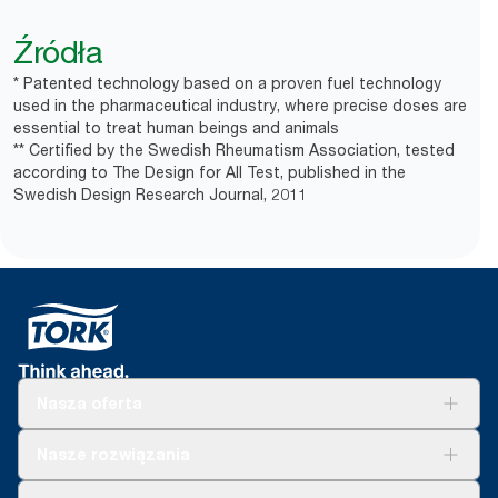
Źródła
* Patented technology based on a proven fuel technology
used in the pharmaceutical industry, where precise doses are
essential to treat human beings and animals
** Certified by the Swedish Rheumatism Association, tested
according to The Design for All Test, published in the
Swedish Design Research Journal, 2011
Nasza oferta
Rozwiązania
Nasze rozwiązania
Zrównoważony rozwój
Tork Clean Care