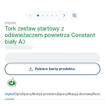
1 / 6
976000
Tork zestaw startowy z
odświeżaczem powietrza Constant
biały A3
Pobierz kartę produktu
 korzyści
Opis
Specyfikacja produktu
Specyfikacja dostawy
Resour