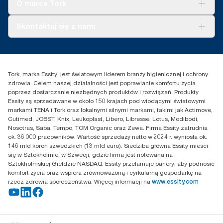
Tork Vision Sprzątanie
O marce Tork
AD-a-Glance
Tork PaperCircle
O nas
Skontaktuj się z nami
Historie sukcesu
Reklamacja dozownika
Skontaktuj się z nami
Reklamacja produktu
Przedstawiciele handlowi
Reklamacja serwisowa
Essity Poland Sp. z o.o. ul.
Tork, marka Essity, jest światowym liderem branży higienicznej i ochrony
Puławska 180
zdrowia. Celem naszej działalności jest poprawianie komfortu życia
02-670 Warszawa
poprzez dostarczanie niezbędnych produktów i rozwiązań. Produkty
Polska
Essity są sprzedawane w około 150 krajach pod wiodącymi światowymi
markami TENA i Tork oraz lokalnymi silnymi markami, takimi jak Actimove,
Cutimed, JOBST, Knix, Leukoplast, Libero, Libresse, Lotus, Modibodi,
Nosotras, Saba, Tempo, TOM Organic oraz Zewa. Firma Essity zatrudnia
ok. 36 000 pracowników. Wartość sprzedaży netto w 2024 r. wyniosła ok.
146 mld koron szwedzkich (13 mld euro). Siedziba główna Essity mieści
się w Sztokholmie, w Szwecji, gdzie firma jest notowana na
Sztokholmskiej Giełdzie NASDAQ. Essity przełamuje bariery, aby podnosić
komfort życia oraz wspiera zrównoważoną i cyrkularną gospodarkę na
rzecz zdrowia społeczeństwa. Więcej informacji na
www.essity.com