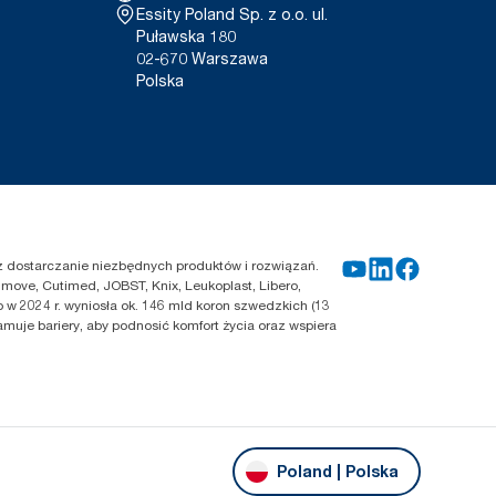
Essity Poland Sp. z o.o. ul.
Puławska 180
02-670 Warszawa
Polska
zez dostarczanie niezbędnych produktów i rozwiązań.
move, Cutimed, JOBST, Knix, Leukoplast, Libero,
 w 2024 r. wyniosła ok. 146 mld koron szwedzkich (13
amuje bariery, aby podnosić komfort życia oraz wspiera
Poland | Polska