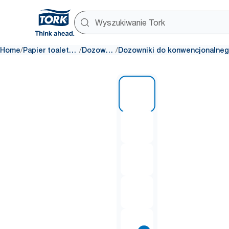
/
/
/
Home
Papier toaletowy
Dozowniki
1 of 8