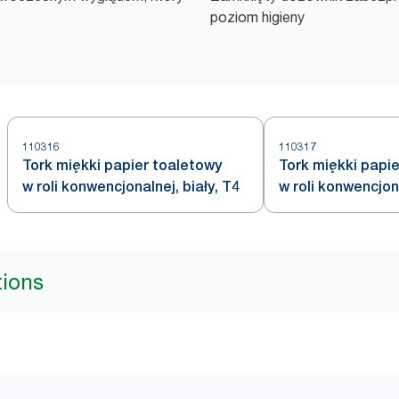
poziom higieny
110316
110317
Tork miękki papier toaletowy
Tork miękki papi
w roli konwencjonalnej, biały, T4
w roli konwencjona
tions