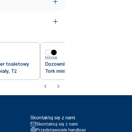
555008
5
er toaletowy
Dozownik na papier toaletowy
iały, T2
Tork mini jumbo, czarny, T2
Skontaktuj się z nami
Skontaktuj się z nami
Przedstawiciele handlowi