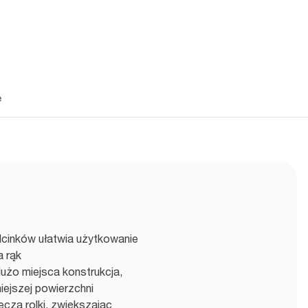
e
dcinków ułatwia użytkowanie
a rąk
użo miejsca konstrukcja,
iejszej powierzchni
cza rolki, zwiększając