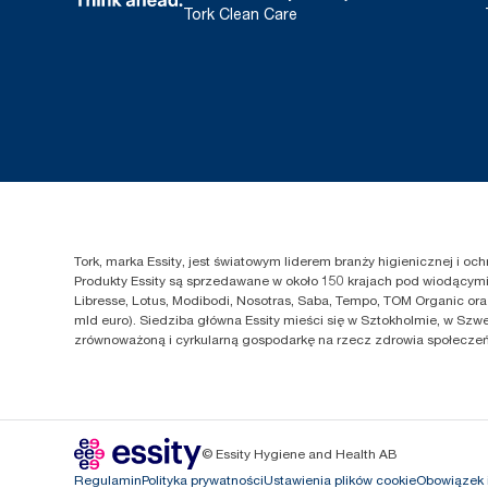
Tork Clean Care
Tork, marka Essity, jest światowym liderem branży higienicznej i o
Produkty Essity są sprzedawane w około 150 krajach pod wiodącymi 
Libresse, Lotus, Modibodi, Nosotras, Saba, Tempo, TOM Organic ora
mld euro). Siedziba główna Essity mieści się w Sztokholmie, w Szwe
zrównoważoną i cyrkularną gospodarkę na rzecz zdrowia społeczeńs
© Essity Hygiene and Health AB
Regulamin
Polityka prywatności
Ustawienia plików cookie
Obowiązek 