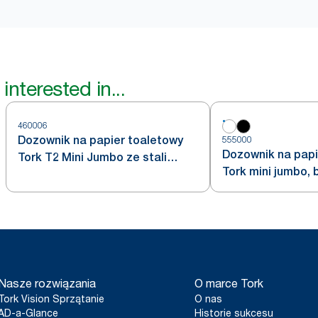
interested in...
460006
Dozownik na papier toaletowy
555000
Dozownik na papi
Tork T2 Mini Jumbo ze stali
Tork mini jumbo, b
nierdzewnej
Nasze rozwiązania
O marce Tork
Tork Vision Sprzątanie
O nas
AD-a-Glance
Historie sukcesu