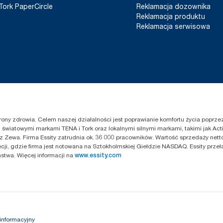
Tork PaperCircle
Reklamacja dozownika
Reklamacja produktu
Reklamacja serwisowa
chrony zdrowia. Celem naszej działalności jest poprawianie komfortu życia popr
światowymi markami TENA i Tork oraz lokalnymi silnymi markami, takimi jak Acti
z Zewa. Firma Essity zatrudnia ok. 36 000 pracowników. Wartość sprzedaży netto
cji, gdzie firma jest notowana na Sztokholmskiej Giełdzie NASDAQ. Essity przeł
twa. Więcej informacji na
www.essity.com
informacyjny