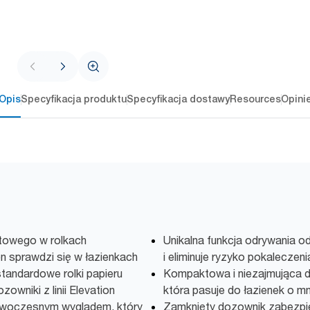
Opis
Specyfikacja produktu
Specyfikacja dostawy
Resources
Opini
etowego w rolkach
Unikalna funkcja odrywania o
on sprawdzi się w łazienkach
i eliminuje ryzyko pokaleczeni
standardowe rolki papieru
Kompaktowa i niezajmująca d
wniki z linii Elevation
która pasuje do łazienek o mn
nowoczesnym wyglądem, który
Zamknięty dozownik zabezpie