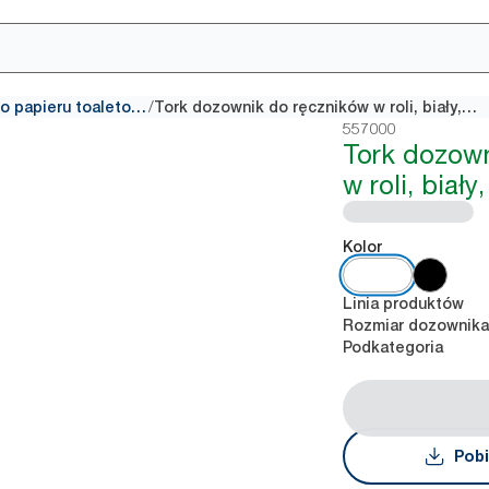
/
Dozowniki do konwencjonalnego papieru toaletowego
Tork dozownik do ręczników w roli, biały, T4
557000
Tork dozown
w roli, biały
Kolor
Linia produktów
Rozmiar dozownik
Podkategoria
Pobi