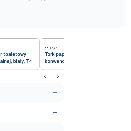
110767
1
er toaletowy
Tork papier toaletowy w roli
lnej, biały, T4
konwencjonalnej, biały, T4