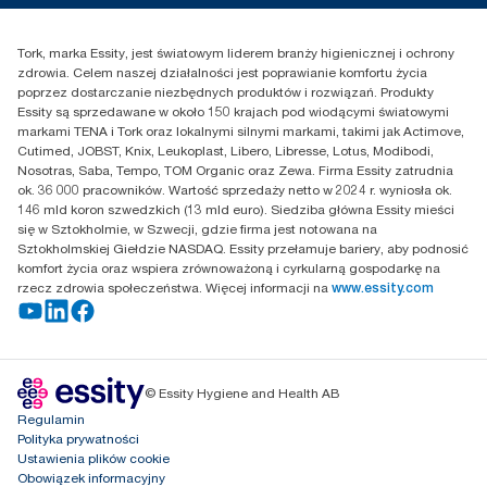
Reklamacja produktu
Przedstawiciele handlowi
Reklamacja serwisowa
Essity Poland Sp. z o.o. ul.
Tork, marka Essity, jest światowym liderem branży higienicznej i ochrony
Puławska 180
zdrowia. Celem naszej działalności jest poprawianie komfortu życia
02-670 Warszawa
poprzez dostarczanie niezbędnych produktów i rozwiązań. Produkty
Polska
Essity są sprzedawane w około 150 krajach pod wiodącymi światowymi
markami TENA i Tork oraz lokalnymi silnymi markami, takimi jak Actimove,
Cutimed, JOBST, Knix, Leukoplast, Libero, Libresse, Lotus, Modibodi,
Nosotras, Saba, Tempo, TOM Organic oraz Zewa. Firma Essity zatrudnia
ok. 36 000 pracowników. Wartość sprzedaży netto w 2024 r. wyniosła ok.
146 mld koron szwedzkich (13 mld euro). Siedziba główna Essity mieści
się w Sztokholmie, w Szwecji, gdzie firma jest notowana na
Sztokholmskiej Giełdzie NASDAQ. Essity przełamuje bariery, aby podnosić
komfort życia oraz wspiera zrównoważoną i cyrkularną gospodarkę na
rzecz zdrowia społeczeństwa. Więcej informacji na
www.essity.com
© Essity Hygiene and Health AB
Regulamin
Polityka prywatności
Ustawienia plików cookie
Obowiązek informacyjny