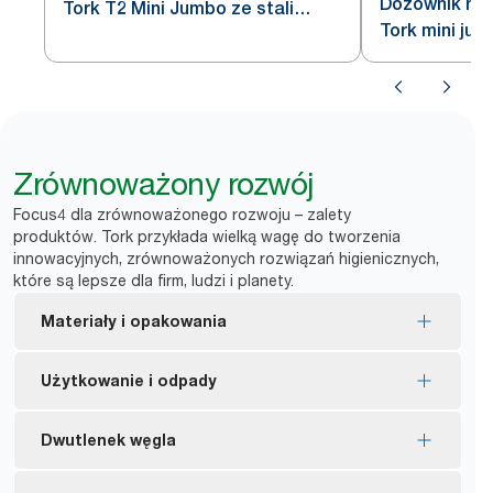
Dozownik na 
Tork T2 Mini Jumbo ze stali
Tork mini jum
nierdzewnej
Zrównoważony rozwój
Focus4 dla zrównoważonego rozwoju – zalety
produktów. Tork przykłada wielką wagę do tworzenia
innowacyjnych, zrównoważonych rozwiązań higienicznych,
które są lepsze dla firm, ludzi i planety.
Materiały i opakowania
Wkłady z certyfikatem EU Ecolabel – mniejszy
Użytkowanie i odpady
wpływ na środowisko w całym cyklu życia
produktu.
Podwójny dozownik pomaga ograniczyć ilość
Dwutlenek węgla
Wkłady z certyfikatem FSC® – wykonane
odpadów.
z odpowiedzialnie pozyskiwanych włókien.