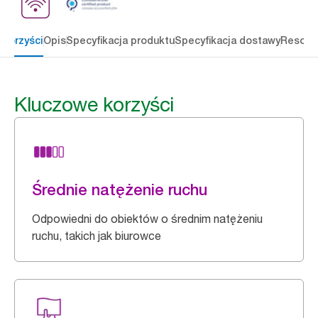
 korzyści
Opis
Specyfikacja produktu
Specyfikacja dostawy
Resour
Kluczowe korzyści
Średnie natężenie ruchu
Odpowiedni do obiektów o średnim natężeniu
ruchu, takich jak biurowce