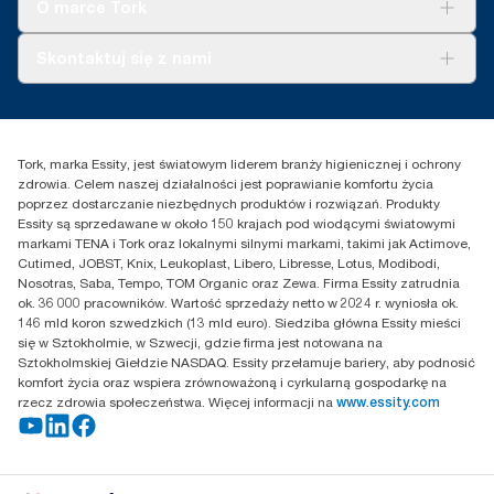
Tork Vision Sprzątanie
O marce Tork
AD-a-Glance
Tork PaperCircle
O nas
Skontaktuj się z nami
Historie sukcesu
Reklamacja dozownika
Skontaktuj się z nami
Reklamacja produktu
Przedstawiciele handlowi
Reklamacja serwisowa
Essity Poland Sp. z o.o. ul.
Tork, marka Essity, jest światowym liderem branży higienicznej i ochrony
Puławska 180
zdrowia. Celem naszej działalności jest poprawianie komfortu życia
02-670 Warszawa
poprzez dostarczanie niezbędnych produktów i rozwiązań. Produkty
Polska
Essity są sprzedawane w około 150 krajach pod wiodącymi światowymi
markami TENA i Tork oraz lokalnymi silnymi markami, takimi jak Actimove,
Cutimed, JOBST, Knix, Leukoplast, Libero, Libresse, Lotus, Modibodi,
Nosotras, Saba, Tempo, TOM Organic oraz Zewa. Firma Essity zatrudnia
ok. 36 000 pracowników. Wartość sprzedaży netto w 2024 r. wyniosła ok.
146 mld koron szwedzkich (13 mld euro). Siedziba główna Essity mieści
się w Sztokholmie, w Szwecji, gdzie firma jest notowana na
Sztokholmskiej Giełdzie NASDAQ. Essity przełamuje bariery, aby podnosić
komfort życia oraz wspiera zrównoważoną i cyrkularną gospodarkę na
rzecz zdrowia społeczeństwa. Więcej informacji na
www.essity.com