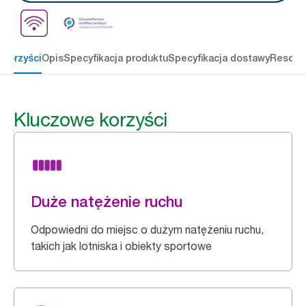
 korzyści
Opis
Specyfikacja produktu
Specyfikacja dostawy
Resour
Kluczowe korzyści
Duże natężenie ruchu
Odpowiedni do miejsc o dużym natężeniu ruchu,
takich jak lotniska i obiekty sportowe