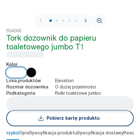
1 / 9
554000
Tork dozownik do papieru
toaletowego jumbo T1
Kolor
Elevation
Linia produktów
O dużej pojemności
Rozmiar dozownika
Rolki toaletowe jumbo
Podkategoria
Pobierz kartę produktu
 korzyści
Opis
Specyfikacja produktu
Specyfikacja dostawy
Resour