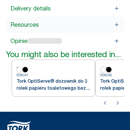
Delivery details
Resources
Opinie
You might also be interested in...
558041
558042
Tork OptiServe® dozownik do 2
Tork OptiSer
rolek papieru toaletowego bez
rolek papier
gilzy biały T7
gilzy czarny 