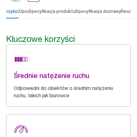
 korzyści
Opis
Specyfikacja produktu
Specyfikacja dostawy
Resour
Kluczowe korzyści
Średnie natężenie ruchu
Odpowiedni do obiektów o średnim natężeniu
ruchu, takich jak biurowce