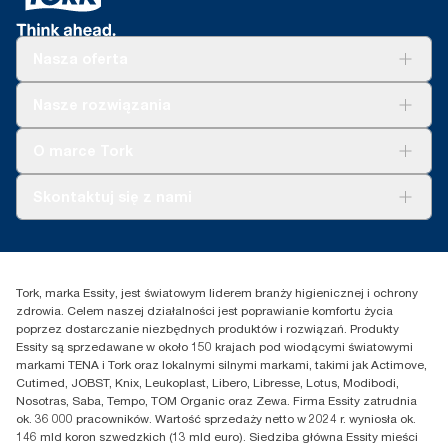
Nasza oferta
Rozwiązania
Nasze rozwiązania
Zrównoważony rozwój
Tork Clean Care
Tork Vision Sprzątanie
O marce Tork
AD-a-Glance
Tork PaperCircle
O nas
Skontaktuj się z nami
Historie sukcesu
Reklamacja dozownika
Skontaktuj się z nami
Reklamacja produktu
Przedstawiciele handlowi
Reklamacja serwisowa
Essity Poland Sp. z o.o. ul.
Tork, marka Essity, jest światowym liderem branży higienicznej i ochrony
Puławska 180
zdrowia. Celem naszej działalności jest poprawianie komfortu życia
02-670 Warszawa
poprzez dostarczanie niezbędnych produktów i rozwiązań. Produkty
Polska
Essity są sprzedawane w około 150 krajach pod wiodącymi światowymi
markami TENA i Tork oraz lokalnymi silnymi markami, takimi jak Actimove,
Cutimed, JOBST, Knix, Leukoplast, Libero, Libresse, Lotus, Modibodi,
Nosotras, Saba, Tempo, TOM Organic oraz Zewa. Firma Essity zatrudnia
ok. 36 000 pracowników. Wartość sprzedaży netto w 2024 r. wyniosła ok.
146 mld koron szwedzkich (13 mld euro). Siedziba główna Essity mieści