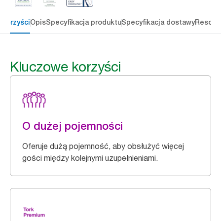
 korzyści
Opis
Specyfikacja produktu
Specyfikacja dostawy
Resour
Kluczowe korzyści
O dużej pojemności
Oferuje dużą pojemność, aby obsłużyć więcej
gości między kolejnymi uzupełnieniami.