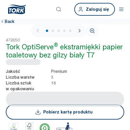
Zaloguj się
Back
1 / 5
472650
®
Tork OptiServe
ekstramiękki papier
toaletowy bez gilzy biały T7
Premium
Jakość
3
Liczba warstw
18
Liczba sztuk
w opakowaniu
Pobierz kartę produktu