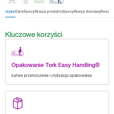
 korzyści
Opis
Specyfikacja produktu
Specyfikacja dostawy
Resour
Kluczowe korzyści
Opakowanie Tork Easy Handling®
Łatwe przenoszenie i utylizacja opakowania