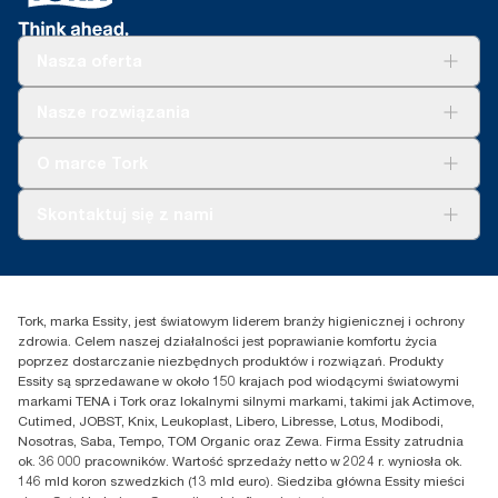
i dwie warstwy opakowań plastikowych
Nasza oferta
Rozwiązania
Nasze rozwiązania
Zrównoważony rozwój
Tork Clean Care
Tork Vision Sprzątanie
O marce Tork
AD-a-Glance
Tork PaperCircle
O nas
Skontaktuj się z nami
Historie sukcesu
Reklamacja dozownika
Skontaktuj się z nami
Reklamacja produktu
Przedstawiciele handlowi
Reklamacja serwisowa
Essity Poland Sp. z o.o. ul.
Tork, marka Essity, jest światowym liderem branży higienicznej i ochrony
Puławska 180
zdrowia. Celem naszej działalności jest poprawianie komfortu życia
02-670 Warszawa
poprzez dostarczanie niezbędnych produktów i rozwiązań. Produkty
Polska
Essity są sprzedawane w około 150 krajach pod wiodącymi światowymi
markami TENA i Tork oraz lokalnymi silnymi markami, takimi jak Actimove,
Cutimed, JOBST, Knix, Leukoplast, Libero, Libresse, Lotus, Modibodi,
Nosotras, Saba, Tempo, TOM Organic oraz Zewa. Firma Essity zatrudnia
ok. 36 000 pracowników. Wartość sprzedaży netto w 2024 r. wyniosła ok.
146 mld koron szwedzkich (13 mld euro). Siedziba główna Essity mieści