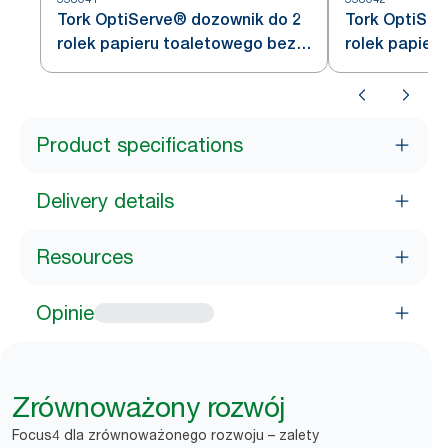
Tork OptiServe® dozownik do 2
Tork OptiSer
rolek papieru toaletowego bez
rolek papier
gilzy biały T7
gilzy czarny 
Product specifications
Delivery details
Resources
Opinie
Zrównoważony rozwój
Focus4 dla zrównoważonego rozwoju – zalety