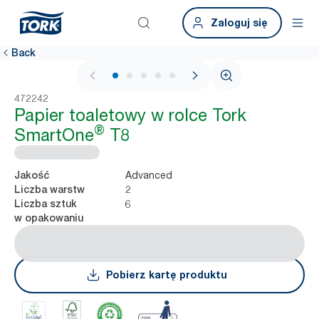
Zaloguj się
Back
1 / 7
472242
Papier toaletowy w rolce Tork
®
SmartOne
T8
Advanced
Jakość
2
Liczba warstw
6
Liczba sztuk
w opakowaniu
Pobierz kartę produktu