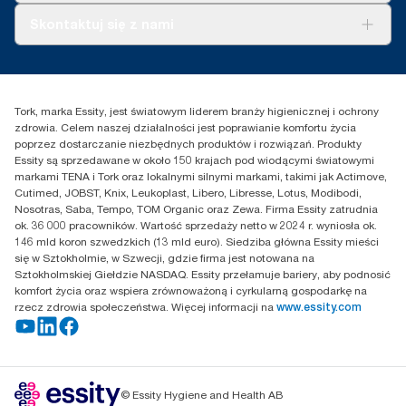
Tork PaperCircle
O nas
Skontaktuj się z nami
Historie sukcesu
Reklamacja dozownika
Skontaktuj się z nami
Reklamacja produktu
Przedstawiciele handlowi
Reklamacja serwisowa
Essity Poland Sp. z o.o. ul.
Tork, marka Essity, jest światowym liderem branży higienicznej i ochrony
Puławska 180
zdrowia. Celem naszej działalności jest poprawianie komfortu życia
02-670 Warszawa
poprzez dostarczanie niezbędnych produktów i rozwiązań. Produkty
Polska
Essity są sprzedawane w około 150 krajach pod wiodącymi światowymi
markami TENA i Tork oraz lokalnymi silnymi markami, takimi jak Actimove,
Cutimed, JOBST, Knix, Leukoplast, Libero, Libresse, Lotus, Modibodi,
Nosotras, Saba, Tempo, TOM Organic oraz Zewa. Firma Essity zatrudnia
ok. 36 000 pracowników. Wartość sprzedaży netto w 2024 r. wyniosła ok.
146 mld koron szwedzkich (13 mld euro). Siedziba główna Essity mieści
się w Sztokholmie, w Szwecji, gdzie firma jest notowana na
Sztokholmskiej Giełdzie NASDAQ. Essity przełamuje bariery, aby podnosić
komfort życia oraz wspiera zrównoważoną i cyrkularną gospodarkę na
rzecz zdrowia społeczeństwa. Więcej informacji na
www.essity.com
© Essity Hygiene and Health AB