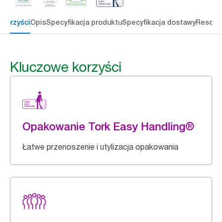
 korzyści
Opis
Specyfikacja produktu
Specyfikacja dostawy
Resour
Kluczowe korzyści
Opakowanie Tork Easy Handling®
Łatwe przenoszenie i utylizacja opakowania