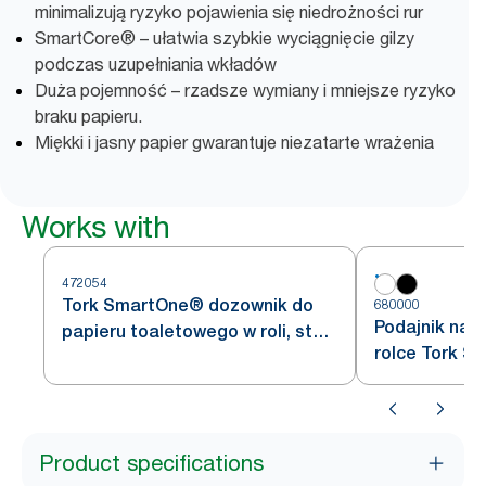
minimalizują ryzyko pojawienia się niedrożności rur
SmartCore® – ułatwia szybkie wyciągnięcie gilzy
podczas uzupełniania wkładów
Duża pojemność – rzadsze wymiany i mniejsze ryzyko
braku papieru.
Miękki i jasny papier gwarantuje niezatarte wrażenia
Works with
472054
Tork SmartOne® dozownik do
680000
Podajnik na 
papieru toaletowego w roli, stal
rolce Tork S
nierdzewna, T8
Product specifications