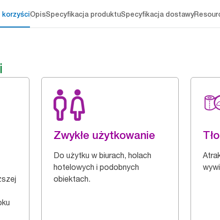
 korzyści
Opis
Specyfikacja produktu
Specyfikacja dostawy
Resour
i
Zwykłe użytkowanie
Tło
Do użytku w biurach, holach
Atrak
hotelowych i podobnych
wywi
ższej
obiektach.
bku