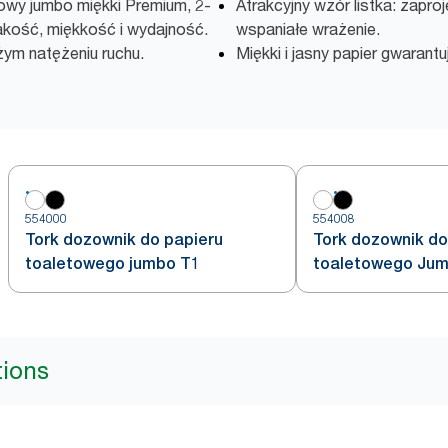
towy jumbo miękki Premium, 2-
Atrakcyjny wzór listka: zapr
kość, miękkość i wydajność.
wspaniałe wrażenie.
żym natężeniu ruchu.
Miękki i jasny papier gwarant
554000
554008
Tork dozownik do papieru
Tork dozownik do
toaletowego jumbo T1
toaletowego Jumb
tions