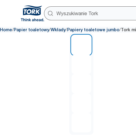
/
/
/
/
Home
Papier toaletowy
Wkłady
Papiery toaletowe jumbo
Tork mi
1 of 5