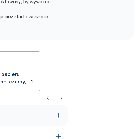
ojektowany, by wywierać
uje niezatarte wrażenia
 papieru
o, czarny, T1