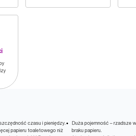
i
by
dzy
zczędność czasu i pieniędzy.
Duża pojemność – rzadsze wy
ięcej papieru toaletowego niż
braku papieru.