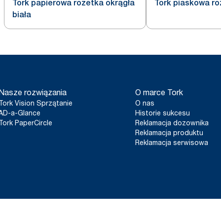
Tork papierowa rozetka okrągła
Tork piaskowa ro
biała
Nasze rozwiązania
O marce Tork
Tork Vision Sprzątanie
O nas
AD-a-Glance
Historie sukcesu
Tork PaperCircle
Reklamacja dozownika
Reklamacja produktu
Reklamacja serwisowa