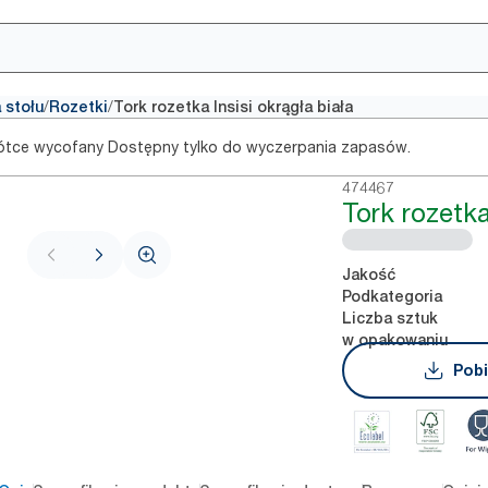
/
/
 stołu
Rozetki
Tork rozetka Insisi okrągła biała
ótce wycofany Dostępny tylko do wyczerpania zapasów.
474467
Tork rozetka
Jakość
Podkategoria
Liczba sztuk
w opakowaniu
Pobi