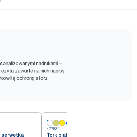
e
ersonalizowanymi nadrukami –
zyta zawarte na nich napisy
łkowitą ochronę stołu
+
9
4
477534
a serwetka
Tork biała serwetka koktajlowa,