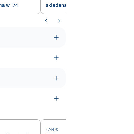
na w 1/4
składana w 1/4
474470
4