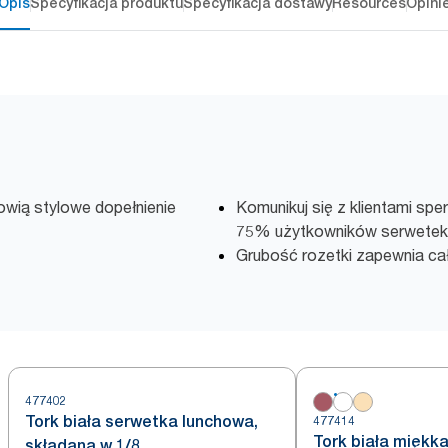
Opis
Specyfikacja produktu
Specyfikacja dostawy
Resources
Opini
nowią stylowe dopełnienie
Komunikuj się z klientami sp
75% użytkowników serwetek c
Grubość rozetki zapewnia ca
477402
Tork biała serwetka lunchowa,
477414
Tork biała miękk
składana w 1/8