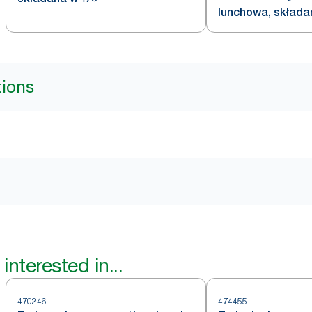
lunchowa, składa
tions
interested in...
470246
474455